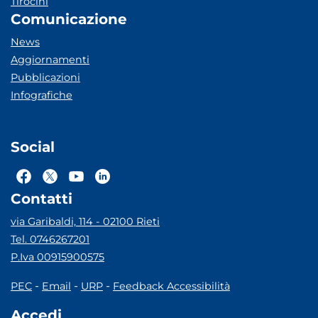
Tirocini
Comunicazione
News
Aggiornamenti
Pubblicazioni
Infografiche
Social
Contatti
via Garibaldi, 114 - 02100 Rieti
Tel. 0746267201
P.Iva 00915900575
-
-
-
PEC
Email
URP
Feedback Accessibilità
Accedi