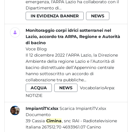
emergenza, l'ARPA Lazio ha collaborato con il
Dipartimento di...
IN EVIDENZA BANNER
NEWS
Monitoraggio corpi idrici sotterranei nel
Lazio, accordo tra ARPA, Regione e Autorità
di bacino
Voce Blog
Il 12 dicembre 2022 l’ARPA Lazio, la Direzione
Ambiente della regione Lazio e l’Autorità di
bacino distrettuale dell’Appennino centrale
hanno sottoscritto un accordo di
collaborazione tra pubbliche...
ACQUA
NEWS
VocabolarioArpa:
NOTIZIE
ImpiantiTV.xlsx
Scarica ImpiantiTV.xlsx
Documento
39 Cassia
Cimina
, snc RAI - Radiotelevisione
Italiana 267512.70 4693961.07 Canino