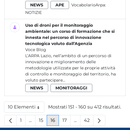
NEWS
APE
VocabolarioArpa:
NOTIZIE
Uso di droni per il monitoraggio
ambientale: un corso di formazione che si
innesta nel percorso di innovazione
tecnologica voluto dall’Agenzia
Voce Blog
L’ARPA Lazio, nell’ambito di un percorso di
innovazione e miglioramento delle
metodologie utilizzate per le proprie attività
di controllo e monitoraggio del territorio, ha
voluto partecipare...
NEWS
MONITORAGGI
10 Elementi
Mostrati 151 - 160 su 412 risultati.
Per pagina
1
...
15
16
17
...
42
Pagina
Pagine intermedie
Pagina
Pagina
Pagina
Pagine intermedie
Pagina