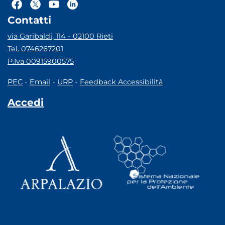
Contatti
via Garibaldi, 114 - 02100 Rieti
Tel. 0746267201
P.Iva 00915900575
-
-
-
PEC
Email
URP
Feedback Accessibilità
Accedi