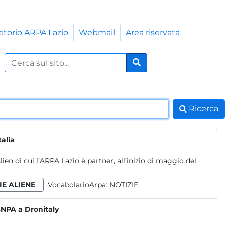
etorio ARPA Lazio
Webmail
Area riservata
Cerca nel sito:
Cerca
Ricerca
talia
en di cui l’ARPA Lazio è partner, all’inizio di maggio del
IE ALIENE
VocabolarioArpa:
NOTIZIE
SNPA a Dronitaly