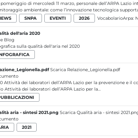
 pomeriggio di mercoledì 11 marzo, personale dell’ARPA Lazio int
itoraggio ambientale: come l’innovazione tecnologica supporta le
NEWS
SNPA
EVENTI
2026
VocabolarioArpa:
N
lità dell'aria 2020
e Blog
ografica sulla qualità dell'aria nel 2020
INFOGRAFICA
azione_Legionella.pdf
Scarica Relazione_Legionella.pdf
cumento
 contaminazioni ambientali da Legionella nel
Lazio Attività dei laboratori dell’ARPA Lazio per la...
PUBBLICAZIONI
lità aria - sintesi 2021.png
Scarica Qualità aria - sintesi 2021.pn
cumento
ARIA
2021