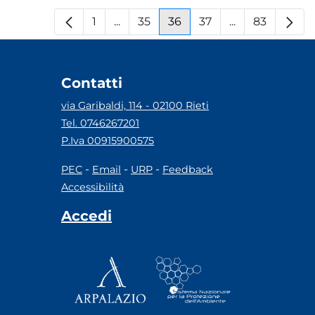
1
...
35
36
37
...
83
Pagina
Pagine intermedie
Pagina
Pagina
Pagina
Pagine interm
Pagina
Contatti
via Garibaldi, 114 - 02100 Rieti
Tel. 0746267201
P.Iva 00915900575
-
-
-
PEC
Email
URP
Feedback
Accessibilità
Accedi