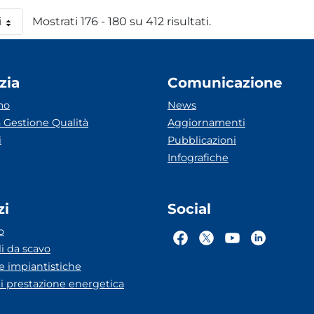
i
Mostrati 176 - 180 su 412 risultati.
 pagina
zia
Comunicazione
mo
News
 Gestione Qualità
Aggiornamenti
i
Pubblicazioni
Infografiche
zi
Social
o
li da scavo
he impiantistiche
ti prestazione energetica