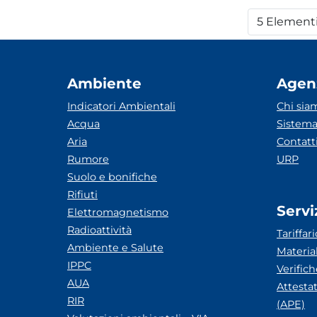
5 Element
Per
Ambiente
Agen
Indicatori Ambientali
Chi sia
Acqua
Sistema
Aria
Contatt
Rumore
URP
Suolo e bonifiche
Rifiuti
Servi
Elettromagnetismo
Radioattività
Tariffari
Ambiente e Salute
Materia
IPPC
Verific
AUA
Attesta
RIR
(APE)