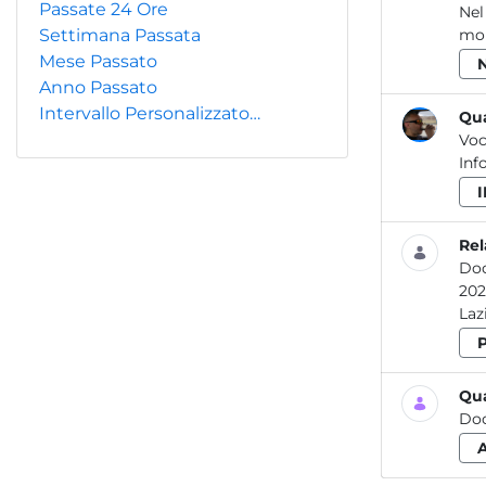
Passate 24 Ore
Nel
Settimana Passata
mon
Mese Passato
Anno Passato
Intervallo Personalizzato…
Qua
Voc
Inf
Rel
Do
2020 Attività dei laboratori dell’ARPA Lazio per la prevenzione e il controllo delle
Qua
Do