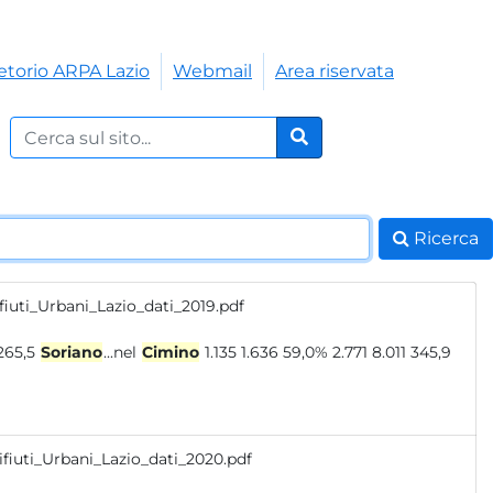
etorio ARPA Lazio
Webmail
Area riservata
Cerca nel sito:
Cerca
Ricerca
fiuti_Urbani_Lazio_dati_2019.pdf
376,5 265,5
Soriano
...nel
Cimino
1.135 1.636 59,0% 2.771 8.011 345,9
fiuti_Urbani_Lazio_dati_2020.pdf