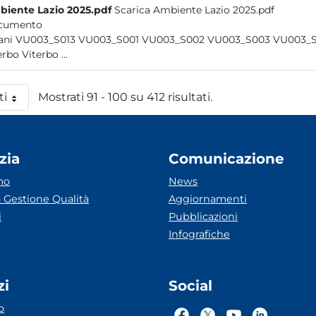
iente Lazio 2025.pdf
Scarica Ambiente Lazio 2025.pdf
cumento
Viterbo Viterbo ...
ti
Mostrati 91 - 100 su 412 risultati.
 pagina
zia
Comunicazione
mo
News
 Gestione Qualità
Aggiornamenti
i
Pubblicazioni
Infografiche
zi
Social
o