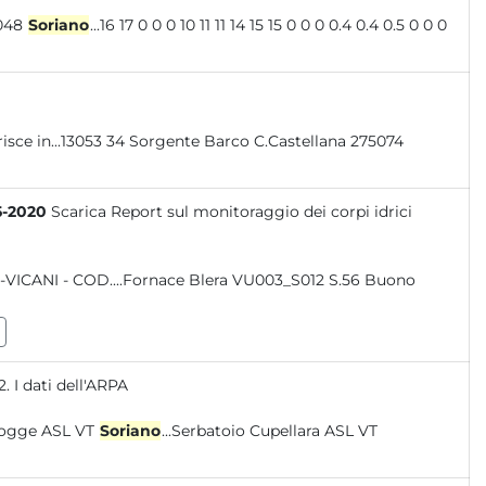
1 0 0 90 VT 12056048
Soriano
...16 17 0 0 0 10 11 11 14 15 15 0 0 0 0.4 0.4 0.5 0 0 0
nserisce in...13053 34 Sorgente Barco C.Castellana 275074
5-2020
Scarica Report sul monitoraggio dei corpi idrici
-VICANI - COD....Fornace Blera VU003_S012 S.56 Buono
 I dati dell'ARPA
 098 Serbatoio Piogge ASL VT
Soriano
...Serbatoio Cupellara ASL VT