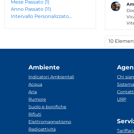
Mese Passato
(1)
Amb
Anno Passato
(11)
Do
Intervallo Personalizzato…
10 Elemen
Per
Ambiente
Agen
Indicatori Ambientali
Chi sia
Acqua
Sistema
Aria
Contatt
Rumore
URP
Suolo e bonifiche
Rifiuti
Servi
Elettromagnetismo
Radioattività
Tariffari