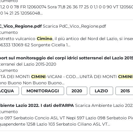
cumento
6 0 1,2 0 0 78 FR 12060074 Sora 71,8 26 36 17 25 0 1,
0 0 0 14 21 25 12056048...
_Vico_Regione.pdf
Scarica PdC_Vico_Regione.pdf
cumento
distretto vulcanico
Cimino
, il più antico del Nord del Lazio, si i
4686333 13069 62 Sorgente Cicella 1...
ort sul monitoraggio dei corpi idrici sotterranei del Lazio 201
terranei del Lazio 2015-2020
cumento
ITÀ DEI MONTI
CIMINI
-VICANI - COD....UNITÀ DEI MONTI
CIMINI
Buono Buono Non Buono Buono...
ACQUA
MONITORAGGI
2020
LAZIO
2015
iente Lazio 2022. I dati dell'ARPA
Scarica Ambiente Lazio 2022.
cumento
Lazio 097 Serbatoio Concio ASL VT Nepi 597 Lazio
Acquapendente 1258 Lazio 103 Serbatoio Ciliano ASL VT...