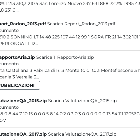
67,8% 1.213 310,3 210,5 San Lorenzo Nuovo 237 631 868 72,7% 1.99
359,8 231,6 ...
ort_Radon_2013.pdf
Scarica Report_Radon_2013.pdf
cumento
39 210 2 SONNINO LT 14 48 225 107 44 12 99 1 SORA FR 
 SPERLONGA LT 12...
apportoAria.zip
Scarica 1_RapportoAria.zip
cumento
ita Castellana 3 Fabrica di R. 3 Montalto di C. 3 Montefiascone 3
ania 3 Vetralla 3...
PUBBLICAZIONI
utazioneQA_2015.zip
Scarica ValutazioneQA_2015.zip
cumento
16 28 0 8 44 7 10 15 0 0 0 5 8 14 0.2 0.3 0.3 0 0 0 0 
0.7...
utazioneQA_2017.zip
Scarica ValutazioneQA_2017.zip