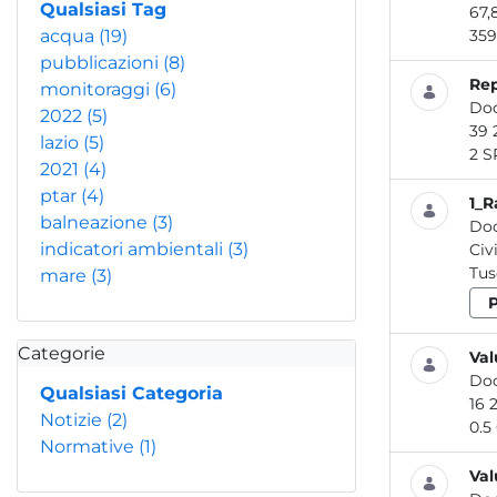
Qualsiasi Tag
acqua
(19)
pubblicazioni
(8)
Rep
monitoraggi
(6)
Do
2022
(5)
lazio
(5)
2
2021
(4)
ptar
(4)
1_R
balneazione
(3)
Do
indicatori ambientali
(3)
Civ
Tusc
mare
(3)
Categorie
Val
Do
Qualsiasi Categoria
Notizie
(2)
0.5 
Normative
(1)
Val