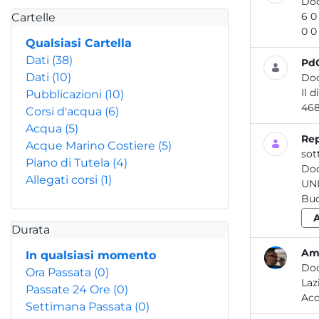
Do
Cartelle
Qualsiasi Cartella
Dati
(38)
PdC
Dati
(10)
Do
Il 
Pubblicazioni
(10)
Corsi d'acqua
(6)
Acqua
(5)
Rep
Acque Marino Costiere
(5)
sot
Piano di Tutela
(4)
Do
Allegati corsi
(1)
UN
Durata
Amb
In qualsiasi momento
Do
Ora Passata
(0)
Passate 24 Ore
(0)
Settimana Passata
(0)