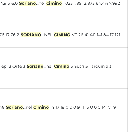
5 434,9 316,0
Soriano
...nel
Cimino
1.025 1.851 2.875 64,4% 7.992
21 14 302 101 76 17 76 2
SORIANO
...NEL
CIMINO
VT 26 41 411 141 84 17 121
 Nepi 3 Orte 3
Soriano
...nel
Cimino
3 Sutri 3 Tarquinia 3
0 0 13 54 111 12056048
Soriano
...nel
Cimino
14 17 18 0 0 0 9 11 13 0 0 0 14 17 19