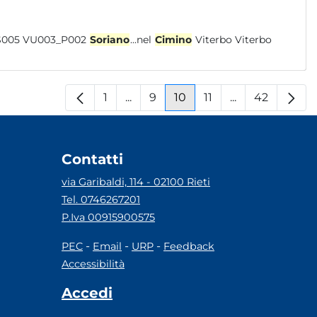
Vicani VU003_S013 VU003_S001 VU003_S002 VU003_S003 VU003_S005 VU003_P002
Soriano
...nel
Cimino
Viterbo Viterbo
1
...
9
10
11
...
42
Pagina
Pagine intermedie
Pagina
Pagina
Pagina
Pagine interm
Pagina
Contatti
via Garibaldi, 114 - 02100 Rieti
Tel. 0746267201
P.Iva 00915900575
-
-
-
PEC
Email
URP
Feedback
Accessibilità
Accedi