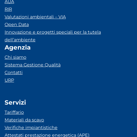
AUA
RIR
Valutazioni ambientali – VIA
Open Data
Innovazione e progetti speciali per la tutela
dell’ambiente
Agenzia
Chi siamo
Sistema Gestione Qualità
Contatti
URP
Servizi
Tariffario
Materiali da scavo
Verifiche impiantistiche
Attestati prestazione energetica (APE)