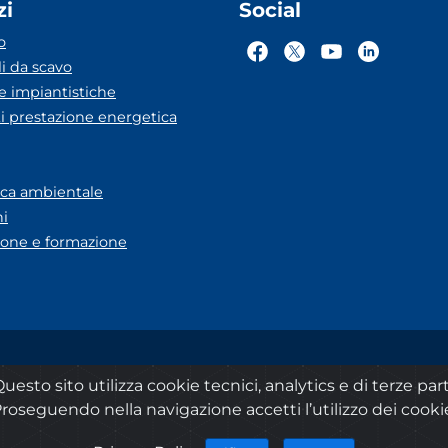
zi
Social
o
li da scavo
he impiantistiche
ti prestazione energetica
eca ambientale
ni
one e formazione
A Lazio
Dichiarazione accessibilità
Privacy
Note legali
uesto sito utilizza cookie tecnici, analytics e di terze part
roseguendo nella navigazione accetti l’utilizzo dei cooki