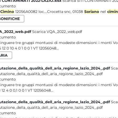
I CONTAMINATI 2022-LAZIO.xlsx
Scarica SITI CONTAMINATI 202
cumento
Cimino
12056A0082 loc....Crocetta snc, 01038
Soriano
nel
cimi
BONIFICHE
A_2022_web.pdf
Scarica VQA_2022_web.pdf
cumento
distinguere tre gruppi montuosi d
50,6 12 0 10 4 0 1 0 0 1 VT 12056048...
ARIA
utazione_della_qualità_dell_aria_regione_lazio_2024_.pdf
Sca
utazione_della_qualità_dell_aria_regione_lazio_2024_.pdf
cumento
distinguere tre gruppi montuosi di modeste dimensi
21 11 12 4 0 0,1 0 0 1 VT 12056048...
utazione_della_qualità_dell_aria_regione_lazio_2024_.pdf
Sca
utazione_della_qualità_dell_aria_regione_lazio_2024_.pdf
cumento