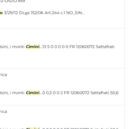
2-LAZIO.xlsx
no
3/29/12 DLgs 152/06 Art.244 c.1 NO_SIN...
i modeste dimensioni: i monti Volsini, i monti
Cimini
...13 5 0 0 0 0 0 FR 12060072 Settefrati
rica
oni: i monti Volsini, i monti
Cimini
...0 0,3 0 0 2 FR 12060072 Settefrati 50,6
rica