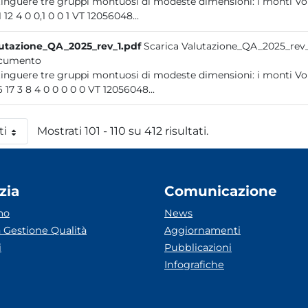
distinguere tre gruppi montuosi di modeste dimensi
21 11 12 4 0 0,1 0 0 1 VT 12056048...
utazione_QA_2025_rev_1.pdf
Scarica Valutazione_QA_2025_rev_
cumento
distinguere tre gruppi montuosi di modeste dimensi
50,6 17 3 8 4 0 0 0 0 0 VT 12056048...
ti
Mostrati 101 - 110 su 412 risultati.
 pagina
zia
Comunicazione
mo
News
 Gestione Qualità
Aggiornamenti
i
Pubblicazioni
Infografiche