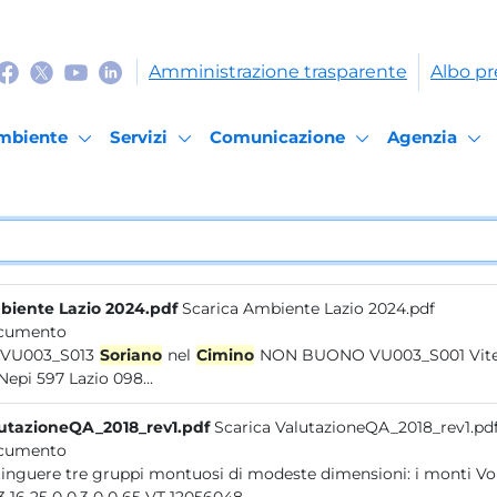
Amministrazione trasparente
Albo pr
mbiente
Servizi
Comunicazione
Agenzia
iente Lazio 2024.pdf
Scarica Ambiente Lazio 2024.pdf
cumento
VU VU003_S013
Soriano
nel
Cimino
NON BUONO VU003_S001 Viterbo VU003_S002 Viterbo...Lazio 097 Serbatoio Concio ASL
VT Nepi 597 Lazio 098...
utazioneQA_2018_rev1.pdf
Scarica ValutazioneQA_2018_rev1.pd
cumento
distinguere tre gruppi montuosi d