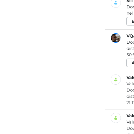
SIT
Do
nel
VQ
Do
Val
Val
Do
Val
Val
Do