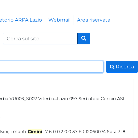
etorio ARPA Lazio
Webmail
Area riservata
Cerca nel sito:
Cerca
Ricerca
f
i modeste dimensioni: i monti Volsini, i monti
Cimini
...7 6 0 0.2 0 0 37 FR 12060074 Sora 71,8