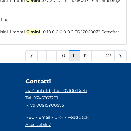
oni: i monti Volsini, i monti
Cimini
...0 0,3 0 0 2 FR 12060072 Settefrati 50,6
1.pdf
oni: i monti Volsini, i monti
Cimini
...0 10 6 0 0 0 0 2 FR 12060072 Settefrati
1
...
10
11
12
...
42
Pagina
Pagine intermedie
Pagina
Pagina
Pagina
Pagine interm
Pagina
Contatti
via Garibaldi, 114 - 02100 Rieti
Tel. 0746267201
P.Iva 00915900575
-
-
-
PEC
Email
URP
Feedback
Accessibilità