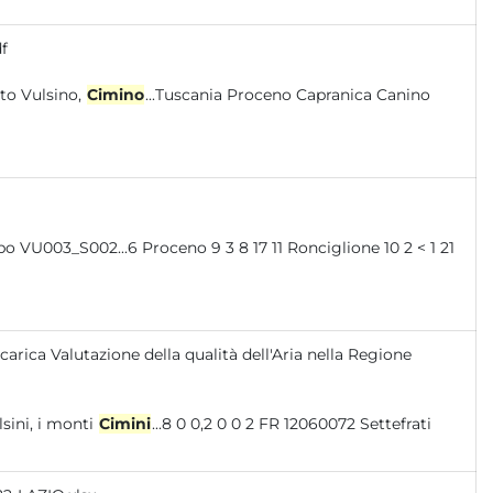
f
stretto Vulsino,
Cimino
...Tuscania Proceno Capranica Canino
carica Valutazione della qualità dell'Aria nella Regione
i modeste dimensioni: i monti Volsini, i monti
Cimini
...8 0 0,2 0 0 2 FR 12060072 Settefrati