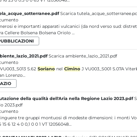
21 13 16 25 0 0.3 0 0 65 VT 12056048...
ela_acque_sotterranee.pdf
Scarica tutela_acque_sotterranee.pd
cumento
numerosi e importanti apparati vulcanici (da nord verso sud: di
Blera Cellere Bolsena Bolsena Oriolo ...
PUBBLICAZIONI
iente_lazio_2021.pdf
Scarica ambiente_lazio_2021.pdf
cumento
VU VU003_S013 S.62
Soriano
nel
Cimino
J VU003_S001 S.07A Viterbo VU003_S002...6 Proceno 9 3 8 17 11 Ronciglione 10 2 < 1 21
San Lorenzo...
LAZIO
utazione della qualità dell'Aria nella Regione Lazio 2023.pdf
S
io 2023.pdf
cumento
distinguere tre gruppi montuosi d
50,6 15 6 12 4 0 0,1 0 0 1 VT 12056048...