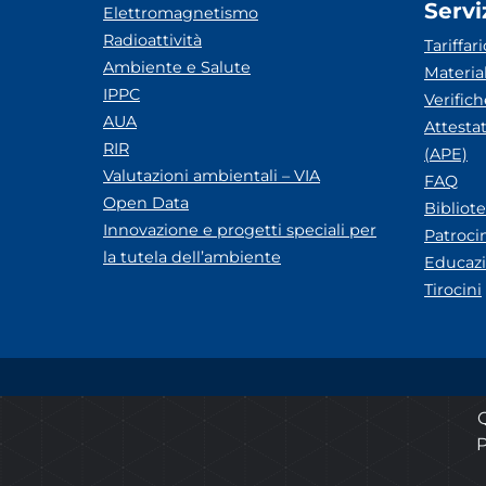
Servi
Elettromagnetismo
Radioattività
Tariffari
Ambiente e Salute
Materia
IPPC
Verific
AUA
Attesta
RIR
(APE)
Valutazioni ambientali – VIA
FAQ
Open Data
Bibliot
Innovazione e progetti speciali per
Patroci
la tutela dell’ambiente
Educazi
Tirocini
Amministrazione trasparente
Albo pretorio ARP
Q
P