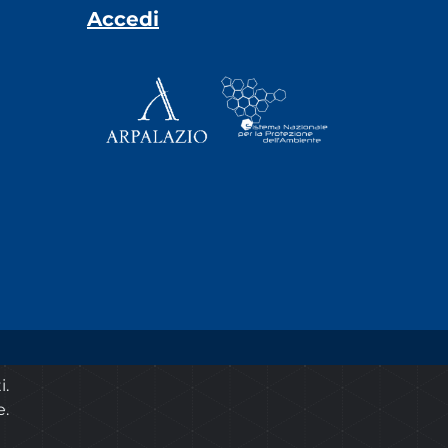
Accedi
© 2020 ARPA Lazio - P.Iva 00915900575
i.
e.