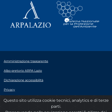
Amministrazione trasparente
Albo pretorio ARPA Lazio
Dichiarazione accessibilità
Privacy
Note legali
Questo sito utilizza cookie tecnici, analytics e di terze
parti.
© 2020 ARPA Lazio - P.Iva 00915900575