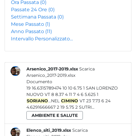
Ora Passata
(0)
Passate 24 Ore
(0)
Settimana Passata
(0)
Mese Passato
(1)
Anno Passato
(11)
Intervallo Personalizzato…
Arsenico_2017-2019.xlsx
Scarica
Arsenico_2017-2019.xlsx
Documento
19 16.6315789474 10 10 6.75 1 SAN LORENZO
NUOVO VT 8 8.37 4 11 7 4 6 5.625 1
SORIANO
...NEL
CIMINO
VT 23 7.73 6 24
4.6291666667 2 19 5.75 2 SUTRI...
AMBIENTE E SALUTE
Elenco_siti_2019.xlsx
Scarica