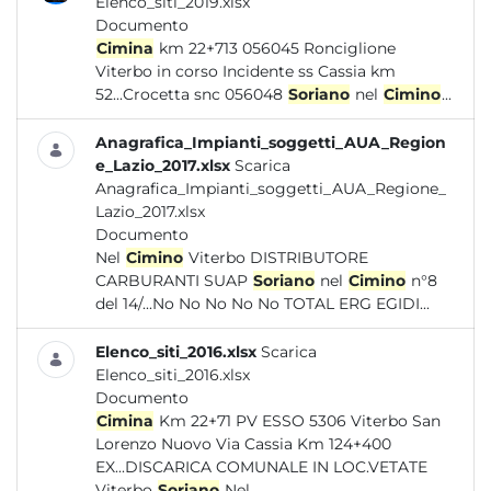
Elenco_siti_2019.xlsx
Documento
Cimina
km 22+713 056045 Ronciglione
Viterbo in corso Incidente ss Cassia km
52...Crocetta snc 056048
Soriano
nel
Cimino
...
Anagrafica_Impianti_soggetti_AUA_Region
e_Lazio_2017.xlsx
Scarica
Anagrafica_Impianti_soggetti_AUA_Regione_
Lazio_2017.xlsx
Documento
Nel
Cimino
Viterbo DISTRIBUTORE
CARBURANTI SUAP
Soriano
nel
Cimino
n°8
del 14/...No No No No No TOTAL ERG EGIDI...
Elenco_siti_2016.xlsx
Scarica
Elenco_siti_2016.xlsx
Documento
Cimina
Km 22+71 PV ESSO 5306 Viterbo San
Lorenzo Nuovo Via Cassia Km 124+400
EX...DISCARICA COMUNALE IN LOC.VETATE
Viterbo
Soriano
Nel...