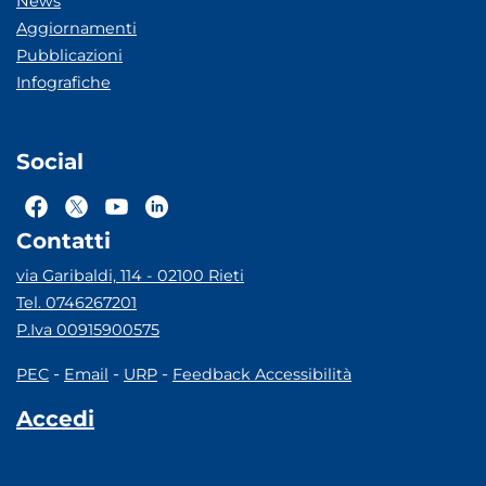
News
Aggiornamenti
Pubblicazioni
Infografiche
Social
Contatti
via Garibaldi, 114 - 02100 Rieti
Tel. 0746267201
P.Iva 00915900575
-
-
-
PEC
Email
URP
Feedback Accessibilità
Accedi