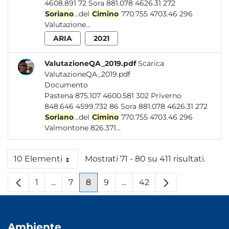
4608.891 72 Sora 881.078 4626.31 272
Soriano
...del
Cimino
770.755 4703.46 296
Valutazione...
ARIA
2021
ValutazioneQA_2019.pdf
Scarica
ValutazioneQA_2019.pdf
Documento
Pastena 875.107 4600.581 302 Priverno
848.646 4599.732 86 Sora 881.078 4626.31 272
Soriano
...del
Cimino
770.755 4703.46 296
Valmontone 826.371...
10 Elementi
Mostrati 71 - 80 su 411 risultati.
Per pagina
1
...
7
8
9
...
42
Pagina
Pagine intermedie
Pagina
Pagina
Pagina
Pagine intermedie
Pagina
Ambiente