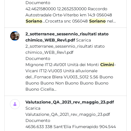
Documento
42.4621580000 12.2652530000 Raccordo
Autostradale Orte-Viterbo km 14,9 056048
Soriano
...Crocetta snc 056048
Soriano
nel...
2_sotterranee_sessennio_risultati stato
chimico_WEB_Rev1.pdf
Scarica
2_sotterranee_sessennio_risultati stato
chimico_WEB_Rev1.pdf
Documento
Mignone IT12-AV001 Unità dei Monti
Cimini
-
Vicani IT12-VU003 Unità alluvionale
del...Fornace Blera VU003_S012 S.56 Buono
Buono Buono Non Buono Buono Buono
Buono Cicella...
Valutazione_QA_2021_rev_maggio_23.pdf
Scarica
Valutazione_QA_2021_rev_maggio_23.pdf
Documento
4636.633 338 Sant'Elia Fiumerapido 904.544