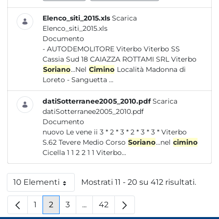
Elenco_siti_2015.xls
Scarica
Elenco_siti_2015.xls
Documento
- AUTODEMOLITORE Viterbo Viterbo SS
Cassia Sud 18 CAIAZZA ROTTAMI SRL Viterbo
Soriano
...Nel
Cimino
Località Madonna di
Loreto - Sanguetta ...
datiSotterranee2005_2010.pdf
Scarica
datiSotterranee2005_2010.pdf
Documento
nuovo Le vene ii 3 * 2 * 3 * 2 * 3 * 3 * Viterbo
S.62 Tevere Medio Corso
Soriano
...nel
cimino
Cicella 1 1 2 2 1 1 Viterbo...
10 Elementi
Mostrati 11 - 20 su 412 risultati.
Per pagina
1
2
3
...
42
Pagina
Pagina
Pagina
Pagine intermedie
Pagina