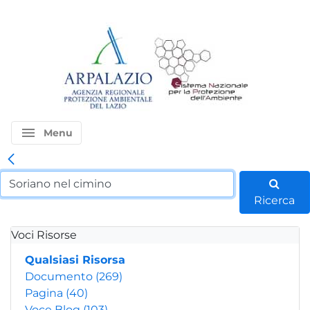
menu
Menu
Ricerca
Voci Risorse
Qualsiasi Risorsa
Documento
(269)
Pagina
(40)
Voce Blog
(103)