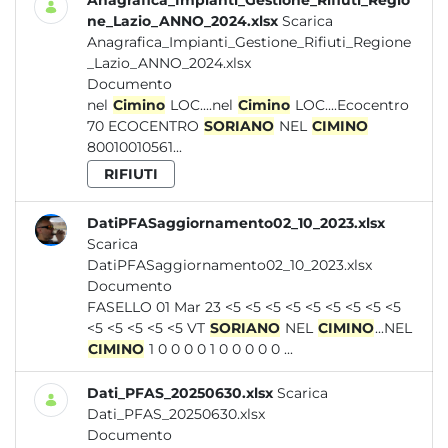
Anagrafica_Impianti_Gestione_Rifiuti_Regio
ne_Lazio_ANNO_2024.xlsx
Scarica
Anagrafica_Impianti_Gestione_Rifiuti_Regione
_Lazio_ANNO_2024.xlsx
Documento
nel
Cimino
LOC....nel
Cimino
LOC....Ecocentro
70 ECOCENTRO
SORIANO
NEL
CIMINO
80010010561...
RIFIUTI
DatiPFASaggiornamento02_10_2023.xlsx
Scarica
DatiPFASaggiornamento02_10_2023.xlsx
Documento
FASELLO 01 Mar 23 <5 <5 <5 <5 <5 <5 <5 <5 <5
<5 <5 <5 <5 <5 VT
SORIANO
NEL
CIMINO
...NEL
CIMINO
1 0 0 0 0 1 0 0 0 0 0 ...
Dati_PFAS_20250630.xlsx
Scarica
Dati_PFAS_20250630.xlsx
Documento