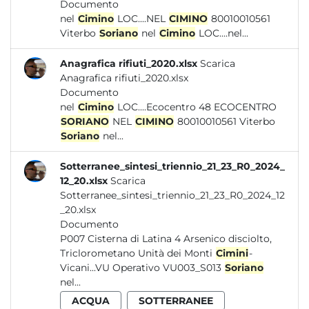
Documento
nel
Cimino
LOC....NEL
CIMINO
80010010561
Viterbo
Soriano
nel
Cimino
LOC....nel...
Anagrafica rifiuti_2020.xlsx
Scarica
Anagrafica rifiuti_2020.xlsx
Documento
nel
Cimino
LOC....Ecocentro 48 ECOCENTRO
SORIANO
NEL
CIMINO
80010010561 Viterbo
Soriano
nel...
Sotterranee_sintesi_triennio_21_23_R0_2024_
12_20.xlsx
Scarica
Sotterranee_sintesi_triennio_21_23_R0_2024_12
_20.xlsx
Documento
P007 Cisterna di Latina 4 Arsenico disciolto,
Triclorometano Unità dei Monti
Cimini
-
Vicani...VU Operativo VU003_S013
Soriano
nel...
ACQUA
SOTTERRANEE