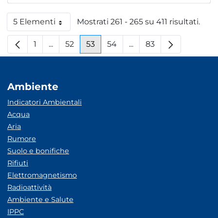
5 Elementi
Mostrati 261 - 265 su 411 risultati.
Per pagina
1
...
52
53
54
...
83
Pagina
Pagine intermedie
Pagina
Pagina
Pagina
Pagine intermedie
Pagina
Ambiente
Indicatori Ambientali
Acqua
Aria
Rumore
Suolo e bonifiche
Rifiuti
Elettromagnetismo
Radioattività
Ambiente e Salute
IPPC