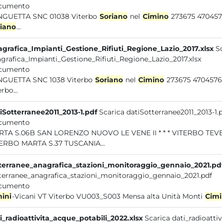
cumento
GUETTA SNC 01038 Viterbo
Soriano
nel
Cimino
273675 4704576
iano
...
grafica_Impianti_Gestione_Rifiuti_Regione_Lazio_2017.xlsx
S
grafica_Impianti_Gestione_Rifiuti_Regione_Lazio_2017.xlsx
cumento
GUETTA SNC 1038 Viterbo
Soriano
nel
Cimino
273675 4704576
rbo...
iSotterranee2011_2013-1.pdf
Scarica datiSotterranee2011_2013-1.
cumento
MARTA S.06B SAN LORENZO NUOVO
ERBO MARTA S.37 TUSCANIA...
terranee_anagrafica_stazioni_monitoraggio_gennaio_2021.pd
terranee_anagrafica_stazioni_monitoraggio_gennaio_2021.pdf
cumento
ini
-Vicani VT Viterbo VU003_S003 Mensa alta Unità Monti
Cimi
i_radioattivita_acque_potabili_2022.xlsx
Scarica dati_radioatti