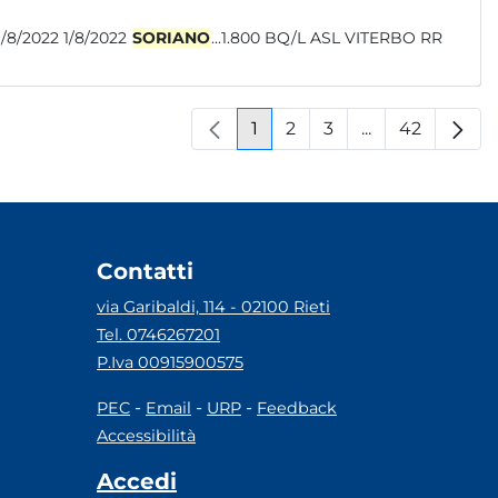
 014193 1/8/2022 1/8/2022
SORIANO
...1.800 BQ/L ASL VITERBO RR
1
2
3
...
42
Pagina
Pagina
Pagina
Pagine interm
Pagina
Contatti
via Garibaldi, 114 - 02100 Rieti
Tel. 0746267201
P.Iva 00915900575
-
-
-
PEC
Email
URP
Feedback
Accessibilità
Accedi