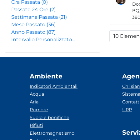
Ora Passata
(0)
Do
Passate 24 Ore
(2)
Settimana Passata
(21)
Mese Passato
(36)
Anno Passato
(87)
10 Elemen
Per
Intervallo Personalizzato…
Ambiente
Agen
Indicatori Ambientali
Chi sia
Acqua
Sistema
Aria
Contatt
Rumore
URP
Suolo e bonifiche
Rifiuti
Servi
Elettromagnetismo