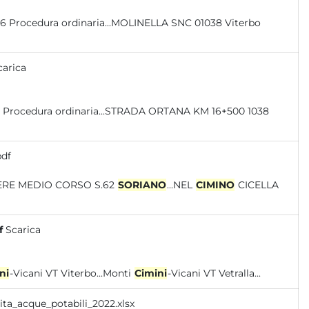
 Procedura ordinaria...MOLINELLA SNC 01038 Viterbo
carica
 Procedura ordinaria...STRADA ORTANA KM 16+500 1038
pdf
 LE VENE II * * * VITERBO TEVERE MEDIO CORSO S.62
SORIANO
...NEL
CIMINO
CICELLA
f
Scarica
ni
-Vicani VT Viterbo...Monti
Cimini
-Vicani VT Vetralla...
vita_acque_potabili_2022.xlsx