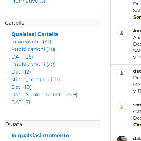
Normative
(3)
Do
SAN
Sor
Cartelle
Ana
Qualsiasi Cartella
Ana
Infografiche
(41)
Do
Pubblicazioni
(38)
SAN
DATI
(35)
Vite
Pubblicazioni
(20)
dat
Dati
(12)
Do
stime_comunali
(11)
Dati
(10)
VIT
Dati - Suolo e bonifiche
(9)
DATI
(7)
sot
sot
Do
Durata
Cim
In qualsiasi momento
dat