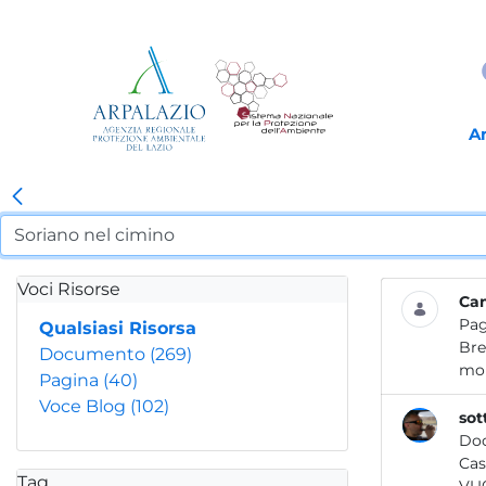
A
Voci Risorse
Ca
Pag
Qualsiasi Risorsa
Bre
Documento
(269)
mon
Pagina
(40)
Voce Blog
(102)
sot
Do
Tag