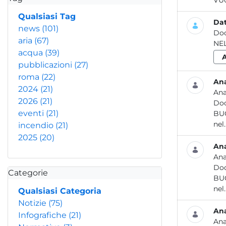
VU0
Qualsiasi Tag
Dat
news
(101)
Do
aria
(67)
NE
acqua
(39)
pubblicazioni
(27)
roma
(22)
Ana
2024
(21)
Ana
2026
(21)
Do
eventi
(21)
nel..
incendio
(21)
2025
(20)
Ana
Ana
Do
Categorie
nel..
Qualsiasi Categoria
Notizie
(75)
Ana
Infografiche
(21)
Ana