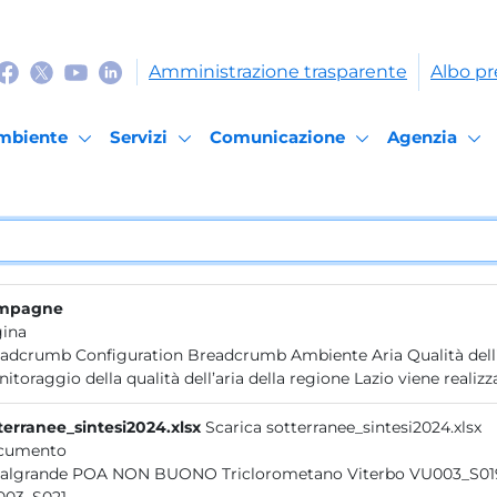
Amministrazione trasparente
Albo pr
mbiente
Servizi
Comunicazione
Agenzia
mpagne
ina
adcrumb Configuration Breadcrumb Ambiente Aria Qualità del
itoraggio della qualità dell’aria della regione Lazio viene realizza
terranee_sintesi2024.xlsx
Scarica sotterranee_sintesi2024.xlsx
cumento
Casalgrande POA NON BUONO Triclorometano Viterbo VU003