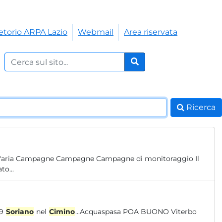
etorio ARPA Lazio
Webmail
Area riservata
Cerca nel sito:
Cerca
Ricerca
l'aria Campagne Campagne Campagne di monitoraggio Il
to...
_S019
Soriano
nel
Cimino
...Acquaspasa POA BUONO Viterbo