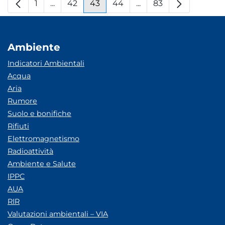
1
...
42
43
44
...
83
Pagina
Pagine intermedie
Pagina
Pagina
Pagina
Pagine intermedie
Pagina
Ambiente
Indicatori Ambientali
Acqua
Aria
Rumore
Suolo e bonifiche
Rifiuti
Elettromagnetismo
Radioattività
Ambiente e Salute
IPPC
AUA
RIR
Valutazioni ambientali – VIA