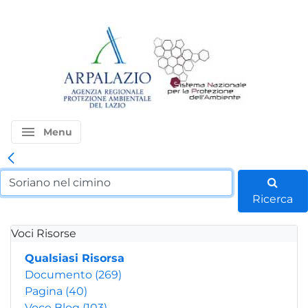
menu
Menu
Ricerca
Voci Risorse
Qualsiasi Risorsa
Documento
(269)
Pagina
(40)
Voce Blog
(103)