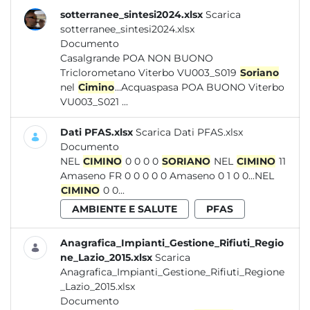
sotterranee_sintesi2024.xlsx
Scarica
sotterranee_sintesi2024.xlsx
Documento
Casalgrande POA NON BUONO
Triclorometano Viterbo VU003_S019
Soriano
nel
Cimino
...Acquaspasa POA BUONO Viterbo
VU003_S021 ...
Dati PFAS.xlsx
Scarica Dati PFAS.xlsx
Documento
NEL
CIMINO
0 0 0 0
SORIANO
NEL
CIMINO
11
Amaseno FR 0 0 0 0 0 Amaseno 0 1 0 0...NEL
CIMINO
0 0...
AMBIENTE E SALUTE
PFAS
Anagrafica_Impianti_Gestione_Rifiuti_Regio
ne_Lazio_2015.xlsx
Scarica
Anagrafica_Impianti_Gestione_Rifiuti_Regione
_Lazio_2015.xlsx
Documento