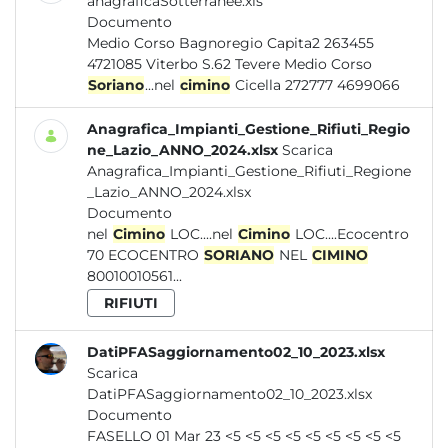
anagraficaSotterranee.xls
Documento
Medio Corso Bagnoregio Capita2 263455
4721085 Viterbo S.62 Tevere Medio Corso
Soriano
...nel
cimino
Cicella 272777 4699066
Anagrafica_Impianti_Gestione_Rifiuti_Regio
ne_Lazio_ANNO_2024.xlsx
Scarica
Anagrafica_Impianti_Gestione_Rifiuti_Regione
_Lazio_ANNO_2024.xlsx
Documento
nel
Cimino
LOC....nel
Cimino
LOC....Ecocentro
70 ECOCENTRO
SORIANO
NEL
CIMINO
80010010561...
RIFIUTI
DatiPFASaggiornamento02_10_2023.xlsx
Scarica
DatiPFASaggiornamento02_10_2023.xlsx
Documento
FASELLO 01 Mar 23 <5 <5 <5 <5 <5 <5 <5 <5 <5