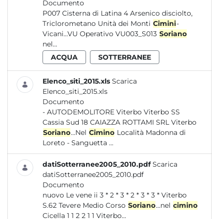
Documento
P007 Cisterna di Latina 4 Arsenico disciolto,
Triclorometano Unità dei Monti
Cimini
-
Vicani...VU Operativo VU003_S013
Soriano
nel...
ACQUA
SOTTERRANEE
Elenco_siti_2015.xls
Scarica
Elenco_siti_2015.xls
Documento
- AUTODEMOLITORE Viterbo Viterbo SS
Cassia Sud 18 CAIAZZA ROTTAMI SRL Viterbo
Soriano
...Nel
Cimino
Località Madonna di
Loreto - Sanguetta ...
datiSotterranee2005_2010.pdf
Scarica
datiSotterranee2005_2010.pdf
Documento
nuovo Le vene ii 3 * 2 * 3 * 2 * 3 * 3 * Viterbo
S.62 Tevere Medio Corso
Soriano
...nel
cimino
Cicella 1 1 2 2 1 1 Viterbo...