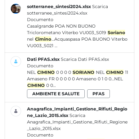
sotterranee_sintesi2024.xlsx
Scarica
sotterranee_sintesi2024.xlsx
Documento
Casalgrande POA NON BUONO
Triclorometano Viterbo VU003_S019
Soriano
nel
Cimino
...Acquaspasa POA BUONO Viterbo
VU003_S021 ...
Dati PFAS.xlsx
Scarica Dati PFAS.xlsx
Documento
NEL
CIMINO
0 0 0 0
SORIANO
NEL
CIMINO
11
Amaseno FR 0 0 0 0 0 Amaseno 0 1 0 0...NEL
CIMINO
0 0...
AMBIENTE E SALUTE
PFAS
Anagrafica_Impianti_Gestione_Rifiuti_Regio
ne_Lazio_2015.xlsx
Scarica
Anagrafica_Impianti_Gestione_Rifiuti_Regione
_Lazio_2015.xlsx
Documento