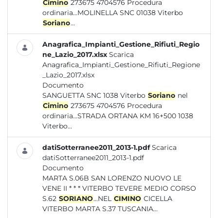
Cimino
273675 4704576 Procedura
ordinaria...MOLINELLA SNC 01038 Viterbo
Soriano
...
Anagrafica_Impianti_Gestione_Rifiuti_Regio
ne_Lazio_2017.xlsx
Scarica
Anagrafica_Impianti_Gestione_Rifiuti_Regione
_Lazio_2017.xlsx
Documento
SANGUETTA SNC 1038 Viterbo
Soriano
nel
Cimino
273675 4704576 Procedura
ordinaria...STRADA ORTANA KM 16+500 1038
Viterbo...
datiSotterranee2011_2013-1.pdf
Scarica
datiSotterranee2011_2013-1.pdf
Documento
MARTA S.06B SAN LORENZO NUOVO LE
VENE II * * * VITERBO TEVERE MEDIO CORSO
S.62
SORIANO
...NEL
CIMINO
CICELLA
VITERBO MARTA S.37 TUSCANIA...