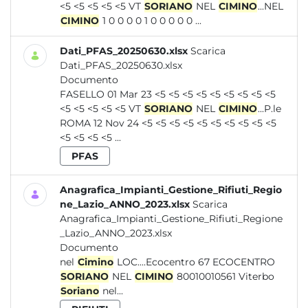
<5 <5 <5 <5 <5 VT
SORIANO
NEL
CIMINO
...NEL
CIMINO
1 0 0 0 0 1 0 0 0 0 0 ...
Dati_PFAS_20250630.xlsx
Scarica
Dati_PFAS_20250630.xlsx
Documento
FASELLO 01 Mar 23 <5 <5 <5 <5 <5 <5 <5 <5 <5
<5 <5 <5 <5 <5 VT
SORIANO
NEL
CIMINO
...P.le
ROMA 12 Nov 24 <5 <5 <5 <5 <5 <5 <5 <5 <5 <5
<5 <5 <5 <5 ...
PFAS
Anagrafica_Impianti_Gestione_Rifiuti_Regio
ne_Lazio_ANNO_2023.xlsx
Scarica
Anagrafica_Impianti_Gestione_Rifiuti_Regione
_Lazio_ANNO_2023.xlsx
Documento
nel
Cimino
LOC....Ecocentro 67 ECOCENTRO
SORIANO
NEL
CIMINO
80010010561 Viterbo
Soriano
nel...