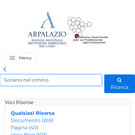
menu
Menu
Ricerca
Voci Risorse
Qualsiasi Risorsa
Documento
(269)
Pagina
(40)
Voce Blog
(103)