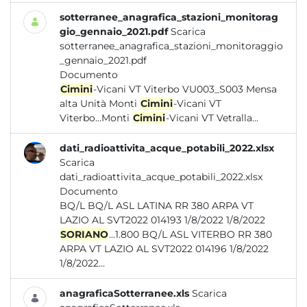
sotterranee_anagrafica_stazioni_monitorag
gio_gennaio_2021.pdf
Scarica
sotterranee_anagrafica_stazioni_monitoraggio
_gennaio_2021.pdf
Documento
Cimini
-Vicani VT Viterbo VU003_S003 Mensa
alta Unità Monti
Cimini
-Vicani VT
Viterbo...Monti
Cimini
-Vicani VT Vetralla...
dati_radioattivita_acque_potabili_2022.xlsx
Scarica
dati_radioattivita_acque_potabili_2022.xlsx
Documento
BQ/L BQ/L ASL LATINA RR 380 ARPA VT
LAZIO AL SVT2022 014193 1/8/2022 1/8/2022
SORIANO
...1.800 BQ/L ASL VITERBO RR 380
ARPA VT LAZIO AL SVT2022 014196 1/8/2022
1/8/2022...
anagraficaSotterranee.xls
Scarica