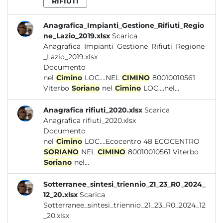
RIFIUTI
Anagrafica_Impianti_Gestione_Rifiuti_Regio
ne_Lazio_2019.xlsx
Scarica
Anagrafica_Impianti_Gestione_Rifiuti_Regione
_Lazio_2019.xlsx
Documento
nel
Cimino
LOC....NEL
CIMINO
80010010561
Viterbo
Soriano
nel
Cimino
LOC....nel...
Anagrafica rifiuti_2020.xlsx
Scarica
Anagrafica rifiuti_2020.xlsx
Documento
nel
Cimino
LOC....Ecocentro 48 ECOCENTRO
SORIANO
NEL
CIMINO
80010010561 Viterbo
Soriano
nel...
Sotterranee_sintesi_triennio_21_23_R0_2024_
12_20.xlsx
Scarica
Sotterranee_sintesi_triennio_21_23_R0_2024_12
_20.xlsx