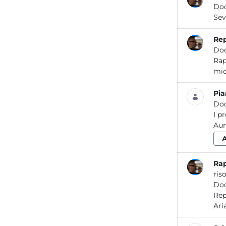
Do
Rep
Do
Rapporto prelimin
Pi
Do
I p
ris
Do
Report / Aria_08 2018 Re po