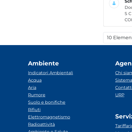
Sch
Do
S C H E D A IN F O R M A T IV 
COI
10 Elemen
Per
Ambiente
Agen
Indicatori Ambientali
Chi sia
Acqua
Sistema
Aria
Contatt
Rumore
URP
Suolo e bonifiche
Rifiuti
Servi
Elettromagnetismo
Radioattività
Tariffari
Ambiente e Salute