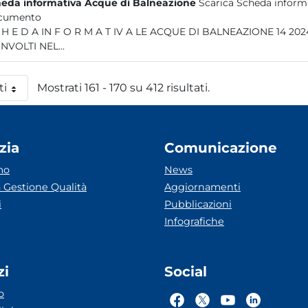
eda informativa Acque di Balneazione
Scarica Scheda inform
cumento
A LE ACQUE DI BALNEAZIONE 14 2024 SOMMARIO LE ACQUE DI BALNEAZIONE 3 ENTI
NVOLTI NEL...
ti
Mostrati 161 - 170 su 412 risultati.
 pagina
zia
Comunicazione
mo
News
 Gestione Qualità
Aggiornamenti
i
Pubblicazioni
Infografiche
zi
Social
o