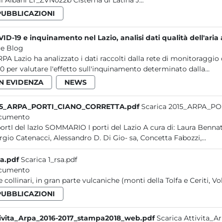
li Albani LT_ZVN022b Cisterna di Latina J...
PUBBLICAZIONI
ID-19 e inquinamento nel Lazio, analisi dati qualità dell'ar
e Blog
RPA Lazio ha analizzato i dati raccolti dalla rete di monitoraggio 
0 per valutare l'effetto sull'inquinamento determinato dalla...
IN EVIDENZA
NEWS
15_ARPA_PORTI_CIANO_CORRETTA.pdf
Scarica 2015_ARPA_P
cumento
rgio Catenacci, Alessandro D. Di Gio- sa, Concetta Fabozzi,...
sa.pdf
Scarica 1_rsa.pdf
cumento
e collinari, in gran parte vulcaniche (monti della Tolfa e Ceriti, Vo
PUBBLICAZIONI
ivita_Arpa_2016-2017_stampa2018_web.pdf
Scarica Attivita_