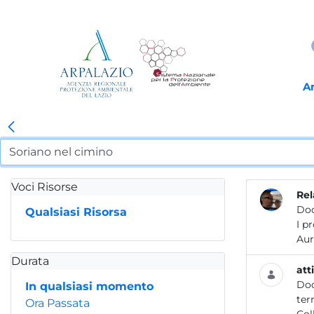
A
Voci Risorse
Rel
Do
Qualsiasi Risorsa
I p
Durata
att
Do
In qualsiasi momento
Ora Passata