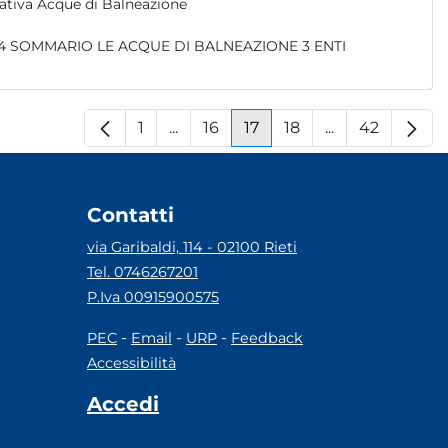
ativa Acque di Balneazione
1
...
16
17
18
...
42
Pagina
Pagine intermedie
Pagina
Pagina
Pagina
Pagine interm
Pagina
Contatti
via Garibaldi, 114 - 02100 Rieti
Tel. 0746267201
P.Iva 00915900575
-
-
-
PEC
Email
URP
Feedback
Accessibilità
Accedi