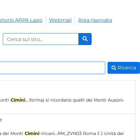
etorio ARPA Lazio
Webmail
Area riservata
Cerca nel sito:
Cerca
Ricerca
Monti
Cimini
,...forma) si ricordano quelli dei Monti Ausoni-
f
entrionali DQ P78 (S) – VT_ZVN02 (S) L L Unità dei Monti
Cimini
-Vicani...RM_ZVN03 Roma J J Unità dei