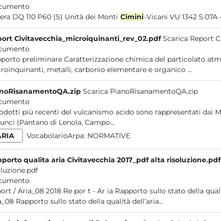
cumento
Severa DQ 110 P60 (S) Unità dei Monti
Cimini
-Vicani VU 1342 S.07A 
ort Civitavecchia_microiquinanti_rev_02.pdf
Scarica Report C
cumento
are Caratterizzazione chimica del particolato atmosferico nel comprensorio di Civitavecchia:
microinquinanti, metalli, carbonio elementare e organico ...
anoRisanamentoQA.zip
Scarica PianoRisanamentoQA.zip
cumento
rodotti più recenti del vulcanismo acido sono rappresentati dai 
Aurunci (Pantano di Lenola, Campo...
ARIA
VocabolarioArpa:
NORMATIVE
Rapporto qualita aria Civitavecchia 2017_pdf alta risoluzione.pdf
oluzione.pdf
cumento
r t - Ar ia Rapporto sullo stato della qualità dell’aria nel comprensorio di Civitavecchia 2017 Report /
Aria_08 Rapporto sullo stato della qualità dell’aria...