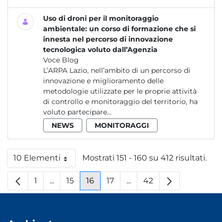
Uso di droni per il monitoraggio
ambientale: un corso di formazione che si
innesta nel percorso di innovazione
tecnologica voluto dall’Agenzia
Voce Blog
L’ARPA Lazio, nell’ambito di un percorso di
innovazione e miglioramento delle
metodologie utilizzate per le proprie attività
di controllo e monitoraggio del territorio, ha
voluto partecipare...
NEWS
MONITORAGGI
10 Elementi
Mostrati 151 - 160 su 412 risultati.
Per pagina
1
...
15
16
17
...
42
Pagina
Pagine intermedie
Pagina
Pagina
Pagina
Pagine intermedie
Pagina