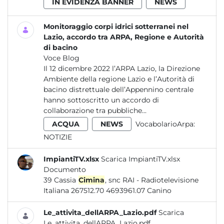
IN EVIDENZA BANNER
NEWS
Monitoraggio corpi idrici sotterranei nel
Lazio, accordo tra ARPA, Regione e Autorità
di bacino
Voce Blog
Il 12 dicembre 2022 l’ARPA Lazio, la Direzione
Ambiente della regione Lazio e l’Autorità di
bacino distrettuale dell’Appennino centrale
hanno sottoscritto un accordo di
collaborazione tra pubbliche...
ACQUA
NEWS
VocabolarioArpa:
NOTIZIE
ImpiantiTV.xlsx
Scarica ImpiantiTV.xlsx
Documento
39 Cassia
Cimina
, snc RAI - Radiotelevisione
Italiana 267512.70 4693961.07 Canino
Le_attivita_dellARPA_Lazio.pdf
Scarica
Le_attivita_dellARPA_Lazio.pdf