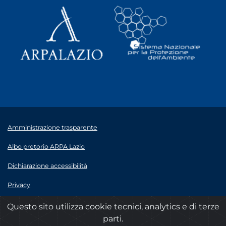
Amministrazione trasparente
Albo pretorio ARPA Lazio
Dichiarazione accessibilità
Privacy
Note legali
Questo sito utilizza cookie tecnici, analytics e di terze
parti.
© 2020 ARPA Lazio - P.Iva 00915900575