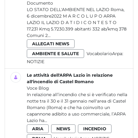
Documento
LO STATO DELL'AMBIENTE NEL LAZIO Roma,
6 dicembre2022 M A R C O L U P O ARPA
LAZIO IL LAZIO D A T I D I C O N T E S T O
17.231 Kmq 5.7230.399 abitanti 332 ab/kmq 378
Comuni 2...
ALLEGATI NEWS
AMBIENTE E SALUTE
VocabolarioArpa:
NOTIZIE
Le attività dell'ARPA Lazio in relazione
all'incendio di Castel Romano
Voce Blog
In relazione all’incendio che si è verificato nella
notte tra il 30 e il 31 gennaio nell'area di Castel
Romano (Roma) e che ha coinvolto un
capannone adibito a uso commerciale, l’ARPA
Lazio ha...
ARIA
NEWS
INCENDIO