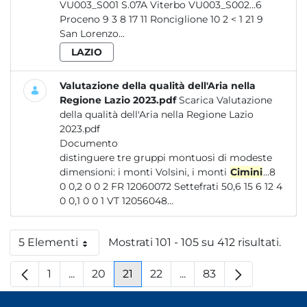
VU003_S001 S.07A Viterbo VU003_S002...6
Proceno 9 3 8 17 11 Ronciglione 10 2 < 1 21 9
San Lorenzo...
LAZIO
Valutazione della qualità dell'Aria nella
Regione Lazio 2023.pdf
Scarica Valutazione
della qualità dell'Aria nella Regione Lazio
2023.pdf
Documento
distinguere tre gruppi montuosi di modeste
dimensioni: i monti Volsini, i monti
Cimini
...8
0 0,2 0 0 2 FR 12060072 Settefrati 50,6 15 6 12 4
0 0,1 0 0 1 VT 12056048...
5 Elementi
Mostrati 101 - 105 su 412 risultati.
Per pagina
1
...
20
21
22
...
83
Pagina
Pagine intermedie
Pagina
Pagina
Pagina
Pagine intermedie
Pagina