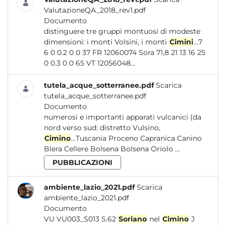
ValutazioneQA_2018_rev1.pdf
Documento
distinguere tre gruppi montuosi di modeste
dimensioni: i monti Volsini, i monti
Cimini
...7
6 0 0.2 0 0 37 FR 12060074 Sora 71,8 21 13 16 25
0 0.3 0 0 65 VT 12056048...
tutela_acque_sotterranee.pdf
Scarica
tutela_acque_sotterranee.pdf
Documento
numerosi e importanti apparati vulcanici (da
nord verso sud: distretto Vulsino,
Cimino
...Tuscania Proceno Capranica Canino
Blera Cellere Bolsena Bolsena Oriolo ...
PUBBLICAZIONI
ambiente_lazio_2021.pdf
Scarica
ambiente_lazio_2021.pdf
Documento
VU VU003_S013 S.62
Soriano
nel
Cimino
J