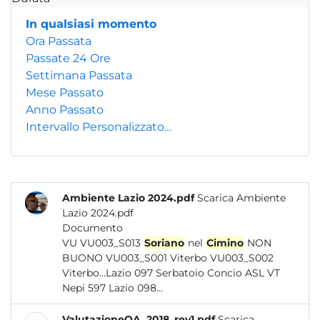
In qualsiasi momento
Ora Passata
Passate 24 Ore
Settimana Passata
Mese Passato
Anno Passato
Intervallo Personalizzato…
Ambiente Lazio 2024.pdf
Scarica Ambiente
Lazio 2024.pdf
Documento
VU VU003_S013
Soriano
nel
Cimino
NON
BUONO VU003_S001 Viterbo VU003_S002
Viterbo...Lazio 097 Serbatoio Concio ASL VT
Nepi 597 Lazio 098...
ValutazioneQA_2018_rev1.pdf
Scarica