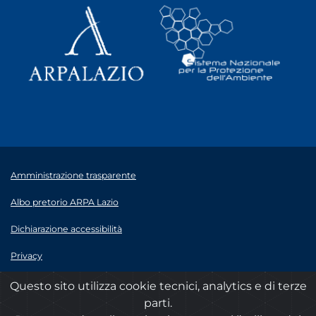
Amministrazione trasparente
Albo pretorio ARPA Lazio
Dichiarazione accessibilità
Privacy
Note legali
Questo sito utilizza cookie tecnici, analytics e di terze
parti.
© 2020 ARPA Lazio - P.Iva 00915900575