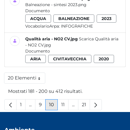
Balneazione - sintesi 2023.png
Documento
ACQUA
BALNEAZIONE
2023
VocabolarioArpa:
INFOGRAFICHE
Qualità aria - NO2 CV.jpg
Scarica Qualità aria
- NO2 CV.jpg
Documento
ARIA
CIVITAVECCHIA
2020
20 Elementi
Per pagina
Mostrati 181 - 200 su 412 risultati.
1
...
9
10
11
...
21
Pagina
Pagine intermedie
Pagina
Pagina
Pagina
Pagine intermedie
Pagina