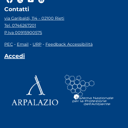
Contatti
via Garibaldi, 114 - 02100 Rieti
Tel. 0746267201
P.Iva 00915900575
-
-
-
PEC
Email
URP
Feedback Accessibilità
Accedi