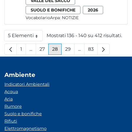
VALLE DEL SACCO
SUOLO E BONIFICHE
2026
VocabolarioArpa:
NOTIZIE
5 Elementi
Mostrati 136 - 140 su 412 risultati.
Per pagina
1
...
27
28
29
...
83
Pagina
Pagine intermedie
Pagina
Pagina
Pagina
Pagine intermedie
Pagina
Ambiente
Indicatori Ambientali
Acqua
Aria
Rumore
Suolo e bonifiche
Rifiuti
Elettromagnetismo