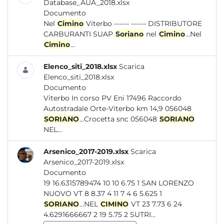
Database_AUA_2018.xlsx
Documento
Nel
Cimino
Viterbo ------ ------ DISTRIBUTORE
CARBURANTI SUAP
Soriano
nel
Cimino
...Nel
Cimino
...
Elenco_siti_2018.xlsx
Scarica
Elenco_siti_2018.xlsx
Documento
Viterbo In corso PV Eni 17496 Raccordo
Autostradale Orte-Viterbo km 14,9 056048
SORIANO
...Crocetta snc 056048
SORIANO
NEL...
Arsenico_2017-2019.xlsx
Scarica
Arsenico_2017-2019.xlsx
Documento
19 16.6315789474 10 10 6.75 1 SAN LORENZO
NUOVO VT 8 8.37 4 11 7 4 6 5.625 1
SORIANO
...NEL
CIMINO
VT 23 7.73 6 24
4.6291666667 2 19 5.75 2 SUTRI...