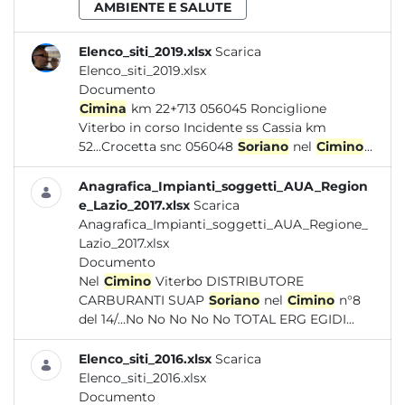
AMBIENTE E SALUTE
Elenco_siti_2019.xlsx
Scarica
Elenco_siti_2019.xlsx
Documento
Cimina
km 22+713 056045 Ronciglione
Viterbo in corso Incidente ss Cassia km
52...Crocetta snc 056048
Soriano
nel
Cimino
...
Anagrafica_Impianti_soggetti_AUA_Region
e_Lazio_2017.xlsx
Scarica
Anagrafica_Impianti_soggetti_AUA_Regione_
Lazio_2017.xlsx
Documento
Nel
Cimino
Viterbo DISTRIBUTORE
CARBURANTI SUAP
Soriano
nel
Cimino
n°8
del 14/...No No No No No TOTAL ERG EGIDI...
Elenco_siti_2016.xlsx
Scarica
Elenco_siti_2016.xlsx
Documento