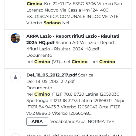
Cimina
Km 22+71 PV ESSO 5306 Viterbo San
Lorenzo Nuovo Via Cassia Km 124+400
EX...DISCARICA COMUNALE IN LOC.VETATE
Viterbo
Soriano
Nel...
ARPA Lazio - Report rifiuti Lazio - Risultati
2024 HQ.pdf
Scarica ARPA Lazio - Report
rifiuti Lazio - Risultati 2024 HQ.pdf
Documento
nel
Cimino
(VT)....nel
Cimino
....nel
Cimino
.
Del_18_05_2012_217.pdf
Scarica
Del_18_05_2012_217.pdf
Documento
nel
Cimino
IT1211 78,6 8720 Latina 12059030
Sperlonga IT1213 18 3273 Latina 12059031...Nepi
IT1211 84 9463 3 Viterbo 12056042 Orte IT1211
70,2 8986 3 Viterbo 12056048...
ARIA
VocabolarioArpa:
NORMATIVE