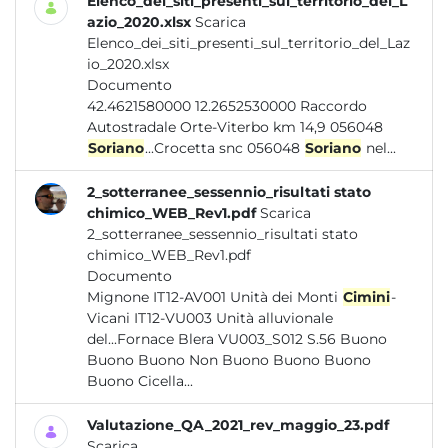
Elenco_dei_siti_presenti_sul_territorio_del_L
azio_2020.xlsx
Scarica
Elenco_dei_siti_presenti_sul_territorio_del_Laz
io_2020.xlsx
Documento
42.4621580000 12.2652530000 Raccordo
Autostradale Orte-Viterbo km 14,9 056048
Soriano
...Crocetta snc 056048
Soriano
nel...
2_sotterranee_sessennio_risultati stato
chimico_WEB_Rev1.pdf
Scarica
2_sotterranee_sessennio_risultati stato
chimico_WEB_Rev1.pdf
Documento
Mignone IT12-AV001 Unità dei Monti
Cimini
-
Vicani IT12-VU003 Unità alluvionale
del...Fornace Blera VU003_S012 S.56 Buono
Buono Buono Non Buono Buono Buono
Buono Cicella...
Valutazione_QA_2021_rev_maggio_23.pdf
Scarica