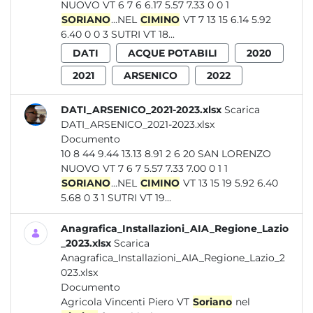
NUOVO VT 6 7 6 6.17 5.57 7.33 0 0 1
SORIANO
...NEL
CIMINO
VT 7 13 15 6.14 5.92
6.40 0 0 3 SUTRI VT 18...
DATI
ACQUE POTABILI
2020
2021
ARSENICO
2022
DATI_ARSENICO_2021-2023.xlsx
Scarica
DATI_ARSENICO_2021-2023.xlsx
Documento
10 8 44 9.44 13.13 8.91 2 6 20 SAN LORENZO
NUOVO VT 7 6 7 5.57 7.33 7.00 0 1 1
SORIANO
...NEL
CIMINO
VT 13 15 19 5.92 6.40
5.68 0 3 1 SUTRI VT 19...
Anagrafica_Installazioni_AIA_Regione_Lazio
_2023.xlsx
Scarica
Anagrafica_Installazioni_AIA_Regione_Lazio_2
023.xlsx
Documento
Agricola Vincenti Piero VT
Soriano
nel