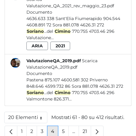
Valutazione_QA_2021_rev_maggio_23.pdf
Documento
4636.633 338 Sant'Elia Fiumerapido 904.544
4608.891 72 Sora 881.078 4626.31 272
Soriano
...del
Cimino
770.755 4703.46 296
Valutazione...
ARIA
2021
ValutazioneQA_2019.pdf
Scarica
ValutazioneQA_2019.pdf
Documento
Pastena 875.107 4600.581 302 Priverno
848.646 4599.732 86 Sora 881.078 4626.31 272
Soriano
...del
Cimino
770.755 4703.46 296
Valmontone 826.371...
20 Elementi
Mostrati 61 - 80 su 412 risultati.
Per pagina
1
2
3
4
5
...
21
Pagina
Pagina
Pagina
Pagina
Pagina
Pagine intermedie
Pagina