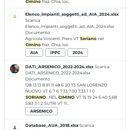
Cimino
fraz. Chia, loc.
Elenco_impianti_soggetti_ad_AIA_2024.xlsx
Scarica
Elenco_impianti_soggetti_ad_AIA_2024.xlsx
Documento
Agricola Vincenti Piero VT
Soriano
nel
Cimino
fraz. Chia, loc.
AIA
IPPC
2024
DATI_ARSENICO_2022-2024.xlsx
Scarica
DATI_ARSENICO_2022-2024.xlsx
Documento
128 13.13 8.91 11.48 6 20 73 SAN LORENZO
NUOVO VT 6 7 6 7.33 7.00 7.33 1 1 0
SORIANO
...NEL
CIMINO
VT 15 19 24 6.40 5.68
5.83 3 1 2 SUTRI VT 11...
ARSENICO
Database_AUA_2018.xlsx
Scarica