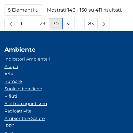
5 Elementi
Mostrati 146 - 150 su 411 risultati.
Per pagina
1
...
29
30
31
...
83
Pagina
Pagine intermedie
Pagina
Pagina
Pagina
Pagine intermedie
Pagina
Ambiente
Indicatori Ambientali
Acqua
Aria
Rumore
Suolo e bonifiche
Rifiuti
Elettromagnetismo
Radioattività
Ambiente e Salute
IPPC