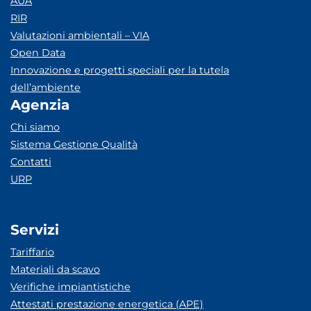
AUA
RIR
Valutazioni ambientali – VIA
Open Data
Innovazione e progetti speciali per la tutela
dell’ambiente
Agenzia
Chi siamo
Sistema Gestione Qualità
Contatti
URP
Servizi
Tariffario
Materiali da scavo
Verifiche impiantistiche
Attestati prestazione energetica (APE)