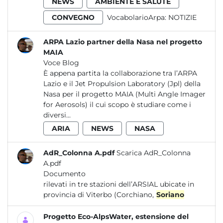
NEWS
AMBIENTE E SALUTE
CONVEGNO
VocabolarioArpa:
NOTIZIE
ARPA Lazio partner della Nasa nel progetto
MAIA
Voce Blog
È appena partita la collaborazione tra l’ARPA
Lazio e il Jet Propulsion Laboratory (Jpl) della
Nasa per il progetto MAIA (Multi Angle Imager
for Aerosols) il cui scopo è studiare come i
diversi...
ARIA
NEWS
NASA
AdR_Colonna A.pdf
Scarica AdR_Colonna
A.pdf
Documento
rilevati in tre stazioni dell’ARSIAL ubicate in
provincia di Viterbo (Corchiano,
Soriano
Progetto Eco-AlpsWater, estensione del