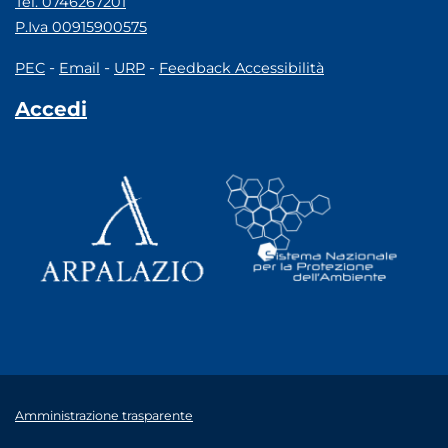
Tel. 0746267201
P.Iva 00915900575
-
-
-
PEC
Email
URP
Feedback Accessibilità
Accedi
Amministrazione trasparente