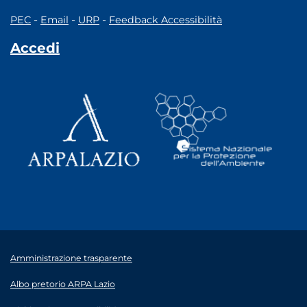
-
-
-
PEC
Email
URP
Feedback Accessibilità
Accedi
Amministrazione trasparente
Albo pretorio ARPA Lazio