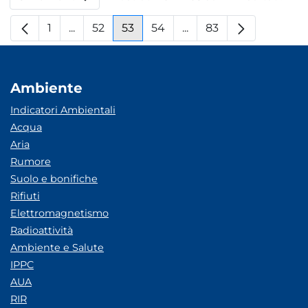
Per pagina
1
...
52
53
54
...
83
Pagina
Pagine intermedie
Pagina
Pagina
Pagina
Pagine intermedie
Pagina
Ambiente
Indicatori Ambientali
Acqua
Aria
Rumore
Suolo e bonifiche
Rifiuti
Elettromagnetismo
Radioattività
Ambiente e Salute
IPPC
AUA
RIR