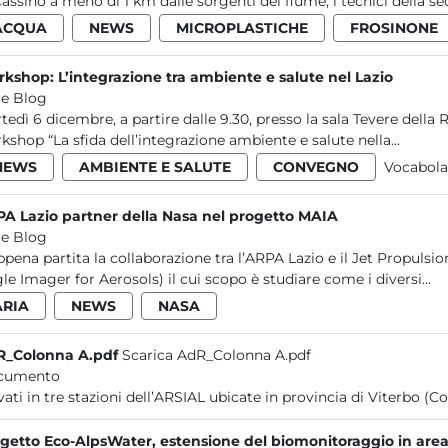
Cassino a meno di 1 km dalle sorgenti del fiume, i tecnici della sed
ACQUA
NEWS
MICROPLASTICHE
FROSINONE
kshop: L’integrazione tra ambiente e salute nel Lazio
e Blog
tedì 6 dicembre, a partire dalle 9.30, presso la sala Tevere della 
kshop “La sfida dell’integrazione ambiente e salute nella...
NEWS
AMBIENTE E SALUTE
CONVEGNO
Vocabola
A Lazio partner della Nasa nel progetto MAIA
e Blog
ppena partita la collaborazione tra l’ARPA Lazio e il Jet Propulsi
le Imager for Aerosols) il cui scopo è studiare come i diversi...
ARIA
NEWS
NASA
R_Colonna A.pdf
Scarica AdR_Colonna A.pdf
cumento
rilevati in tre stazioni dell’ARSIAL ubicate in provincia di Viterb
getto Eco-AlpsWater, estensione del biomonitoraggio in area 