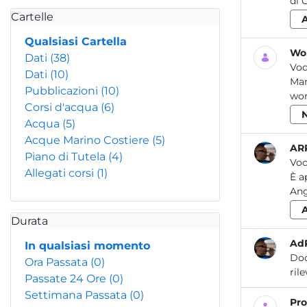
di 
Cartelle
Qualsiasi Cartella
Wor
Dati
(38)
Voc
Dati
(10)
Mar
Pubblicazioni
(10)
wor
Corsi d'acqua
(6)
Acqua
(5)
Acque Marino Costiere
(5)
ARP
Piano di Tutela
(4)
Voc
Allegati corsi
(1)
È a
Ang
Durata
Ad
In qualsiasi momento
Do
Ora Passata
(0)
Passate 24 Ore
(0)
Settimana Passata
(0)
Pro