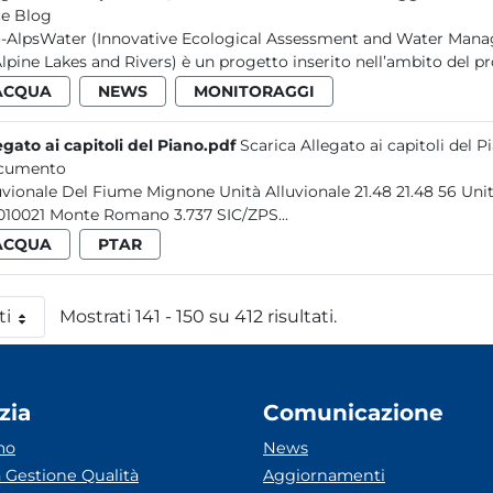
e Blog
-AlpsWater (Innovative Ecological Assessment and Water Manag
Alpine Lakes and Rivers) è un progetto inserito nell’ambito del 
ACQUA
NEWS
MONITORAGGI
egato ai capitoli del Piano.pdf
Scarica Allegato ai capitoli del P
cumento
Alluvionale Del Fiume Mignon
IT6010021 Monte Romano 3.737 SIC/ZPS...
ACQUA
PTAR
ti
Mostrati 141 - 150 su 412 risultati.
 pagina
zia
Comunicazione
mo
News
 Gestione Qualità
Aggiornamenti