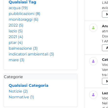
Qualsiasi Tag
L'A
acqua
(19)
evi
pubblicazioni
(8)
monitoraggi
(6)
2022
(5)
Ana
lazio
(5)
atm
Do
2021
(4)
ptar
(4)
balneazione
(3)
indicatori ambientali
(3)
Cat
mare
(3)
Voc
Ven
tra
Categorie
Qualsiasi Categoria
Notizie
(2)
Laz
Normative
(1)
Voc
Nel