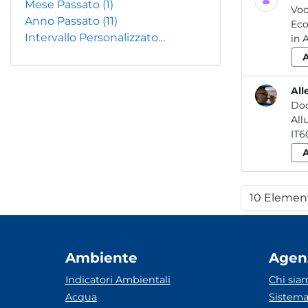
Mese Passato
(1)
Voc
Anno Passato
(11)
Eco
Intervallo Personalizzato…
in 
All
Do
10 Elemen
Per
Ambiente
Agen
Indicatori Ambientali
Chi sia
Acqua
Sistema