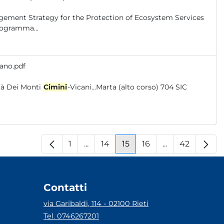
ement Strategy for the Protection of Ecosystem Services
programma...
iano.pdf
e Unità Alluvionale 21.48 21.48 56 Unità Dei Monti
Cimini
-Vicani...Marta (alto corso) 704 SIC
1
...
14
15
16
...
42
Pagina
Pagine intermedie
Pagina
Pagina
Pagina
Pagine interm
Pagina
Contatti
via Garibaldi, 114 - 02100 Rieti
Tel. 0746267201