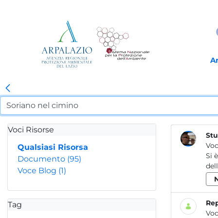
A
Voci Risorse
Stu
Voc
Qualsiasi Risorsa
Si è te
Documento
(95)
del
Voce Blog
(1)
Rep
Tag
Voc