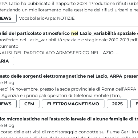
RPA Lazio ha pubblicato il Rapporto 2024 “Produzione rifiuti urban
denziando un miglioramento nella gestione dei rifiuti urbani e nell
NEWS
VocabolarioArpa:
NOTIZIE
lisi del particolato atmosferico
nel
Lazio_variabilità spaziale
osferico nel Lazio_variabilità spaziale e stagionale 2010-2019.pdf
cumento
1 ANALISI DEL PARTICOLATO ARMOSFERICO NEL LAZIO: ...
ARIA
asto delle sorgenti elettromagnetiche nel Lazio, ARPA presen
e Blog
erdì 14 novembre, presso la sede provinciale di Roma dell’ARPA 
 l’Agenzia e i principali operatori di telefonia mobile (Tim,...
NEWS
CEM
ELETTROMAGNETISMO
2025
io: microplastiche nell’astuccio larvale di alcune famiglie di t
e Blog
 corso delle attività di monitoraggio condotte sul fiume Gari, i