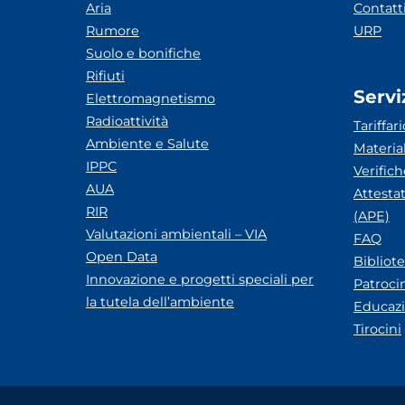
Aria
Contatt
Rumore
URP
Suolo e bonifiche
Rifiuti
Servi
Elettromagnetismo
Radioattività
Tariffari
Ambiente e Salute
Materia
IPPC
Verific
AUA
Attesta
RIR
(APE)
Valutazioni ambientali – VIA
FAQ
Open Data
Bibliot
Innovazione e progetti speciali per
Patroci
la tutela dell’ambiente
Educazi
Tirocini