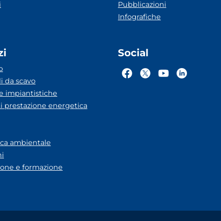
i
Pubblicazioni
Infografiche
zi
Social
o
li da scavo
he impiantistiche
ti prestazione energetica
eca ambientale
ni
one e formazione