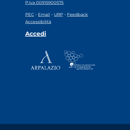
P.Iva 00915900575
-
-
-
PEC
Email
URP
Feedback
Accessibilità
Accedi