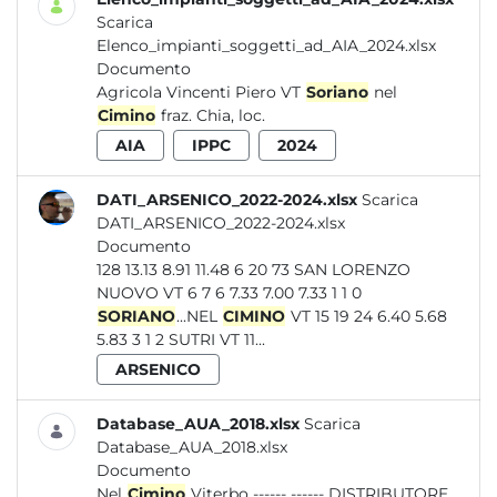
Scarica
Elenco_impianti_soggetti_ad_AIA_2024.xlsx
Documento
Agricola Vincenti Piero VT
Soriano
nel
Cimino
fraz. Chia, loc.
AIA
IPPC
2024
DATI_ARSENICO_2022-2024.xlsx
Scarica
DATI_ARSENICO_2022-2024.xlsx
Documento
128 13.13 8.91 11.48 6 20 73 SAN LORENZO
NUOVO VT 6 7 6 7.33 7.00 7.33 1 1 0
SORIANO
...NEL
CIMINO
VT 15 19 24 6.40 5.68
5.83 3 1 2 SUTRI VT 11...
ARSENICO
Database_AUA_2018.xlsx
Scarica
Database_AUA_2018.xlsx
Documento
Nel
Cimino
Viterbo ------ ------ DISTRIBUTORE