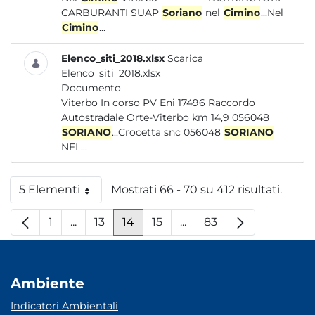
CARBURANTI SUAP
Soriano
nel
Cimino
...Nel
Cimino
...
Elenco_siti_2018.xlsx
Scarica
Elenco_siti_2018.xlsx
Documento
Viterbo In corso PV Eni 17496 Raccordo
Autostradale Orte-Viterbo km 14,9 056048
SORIANO
...Crocetta snc 056048
SORIANO
NEL...
5 Elementi
Mostrati 66 - 70 su 412 risultati.
Per pagina
1
...
13
14
15
...
83
Pagina
Pagine intermedie
Pagina
Pagina
Pagina
Pagine intermedie
Pagina
Ambiente
Indicatori Ambientali