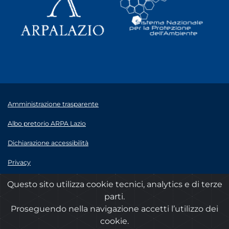
Amministrazione trasparente
Albo pretorio ARPA Lazio
Dichiarazione accessibilità
Privacy
Note legali
Questo sito utilizza cookie tecnici, analytics e di terze
parti.
© 2020 ARPA Lazio - P.Iva 00915900575
Proseguendo nella navigazione accetti l’utilizzo dei
cookie.