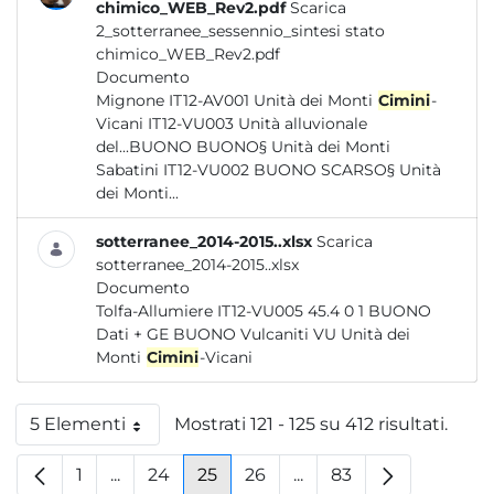
chimico_WEB_Rev2.pdf
Scarica
2_sotterranee_sessennio_sintesi stato
chimico_WEB_Rev2.pdf
Documento
Mignone IT12-AV001 Unità dei Monti
Cimini
-
Vicani IT12-VU003 Unità alluvionale
del...BUONO BUONO§ Unità dei Monti
Sabatini IT12-VU002 BUONO SCARSO§ Unità
dei Monti...
sotterranee_2014-2015..xlsx
Scarica
sotterranee_2014-2015..xlsx
Documento
Tolfa-Allumiere IT12-VU005 45.4 0 1 BUONO
Dati + GE BUONO Vulcaniti VU Unità dei
Monti
Cimini
-Vicani
5 Elementi
Mostrati 121 - 125 su 412 risultati.
Per pagina
1
...
24
25
26
...
83
Pagina
Pagine intermedie
Pagina
Pagina
Pagina
Pagine intermedie
Pagina