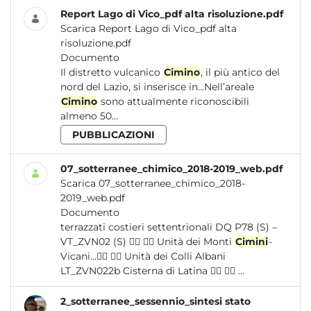
Report Lago di Vico_pdf alta risoluzione.pdf
Scarica Report Lago di Vico_pdf alta
risoluzione.pdf
Documento
Il distretto vulcanico
Cimino
, il più antico del
nord del Lazio, si inserisce in...Nell’areale
Cimino
sono attualmente riconoscibili
almeno 50...
PUBBLICAZIONI
07_sotterranee_chimico_2018-2019_web.pdf
Scarica 07_sotterranee_chimico_2018-
2019_web.pdf
Documento
terrazzati costieri settentrionali DQ P78 (S) –
VT_ZVN02 (S)   Unità dei Monti
Cimini
-
Vicani...  Unità dei Colli Albani
LT_ZVN022b Cisterna di Latina   ...
2_sotterranee_sessennio_sintesi stato