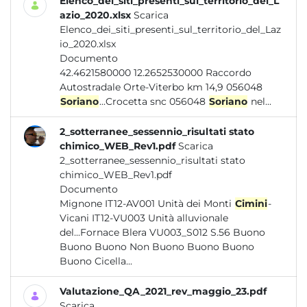
Elenco_dei_siti_presenti_sul_territorio_del_L
azio_2020.xlsx
Scarica
Elenco_dei_siti_presenti_sul_territorio_del_Laz
io_2020.xlsx
Documento
42.4621580000 12.2652530000 Raccordo
Autostradale Orte-Viterbo km 14,9 056048
Soriano
...Crocetta snc 056048
Soriano
nel...
2_sotterranee_sessennio_risultati stato
chimico_WEB_Rev1.pdf
Scarica
2_sotterranee_sessennio_risultati stato
chimico_WEB_Rev1.pdf
Documento
Mignone IT12-AV001 Unità dei Monti
Cimini
-
Vicani IT12-VU003 Unità alluvionale
del...Fornace Blera VU003_S012 S.56 Buono
Buono Buono Non Buono Buono Buono
Buono Cicella...
Valutazione_QA_2021_rev_maggio_23.pdf
Scarica