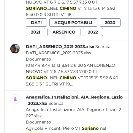
NUOVO VT 6 7 6 6.17 5.57 7.33 0 0 1
SORIANO
...NEL
CIMINO
VT 7 13 15 6.14 5.92
6.40 0 0 3 SUTRI VT 18...
DATI
ACQUE POTABILI
2020
2021
ARSENICO
2022
DATI_ARSENICO_2021-2023.xlsx
Scarica
DATI_ARSENICO_2021-2023.xlsx
Documento
10 8 44 9.44 13.13 8.91 2 6 20 SAN LORENZO
NUOVO VT 7 6 7 5.57 7.33 7.00 0 1 1
SORIANO
...NEL
CIMINO
VT 13 15 19 5.92 6.40
5.68 0 3 1 SUTRI VT 19...
Anagrafica_Installazioni_AIA_Regione_Lazio
_2023.xlsx
Scarica
Anagrafica_Installazioni_AIA_Regione_Lazio_2
023.xlsx
Documento
Agricola Vincenti Piero VT
Soriano
nel