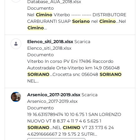
Database_AUA_2018.xlsx
Documento
Nel
Cimino
Viterbo ------ ------ DISTRIBUTORE
CARBURANTI SUAP
Soriano
nel
Cimino
...Nel
Cimino
...
Elenco_siti_2018.xlsx
Scarica
Elenco_siti_2018.xlsx
Documento
Viterbo In corso PV Eni 17496 Raccordo
Autostradale Orte-Viterbo km 14,9 056048
SORIANO
...Crocetta snc 056048
SORIANO
NEL...
Arsenico_2017-2019.xlsx
Scarica
Arsenico_2017-2019.xlsx
Documento
19 16.6315789474 10 10 6.75 1 SAN LORENZO
NUOVO VT 8 8.37 4 11 7 4 6 5.625 1
SORIANO
...NEL
CIMINO
VT 23 7.73 6 24
4.6291666667 2 19 5.75 2 SUTRI...