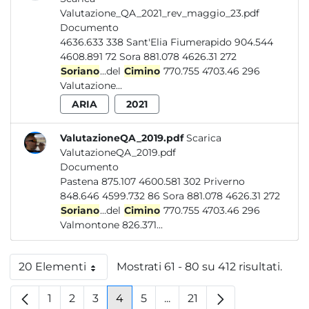
Valutazione_QA_2021_rev_maggio_23.pdf
Documento
4636.633 338 Sant'Elia Fiumerapido 904.544
4608.891 72 Sora 881.078 4626.31 272
Soriano
...del
Cimino
770.755 4703.46 296
Valutazione...
ARIA
2021
ValutazioneQA_2019.pdf
Scarica
ValutazioneQA_2019.pdf
Documento
Pastena 875.107 4600.581 302 Priverno
848.646 4599.732 86 Sora 881.078 4626.31 272
Soriano
...del
Cimino
770.755 4703.46 296
Valmontone 826.371...
20 Elementi
Mostrati 61 - 80 su 412 risultati.
Per pagina
1
2
3
4
5
...
21
Pagina
Pagina
Pagina
Pagina
Pagina
Pagine intermedie
Pagina