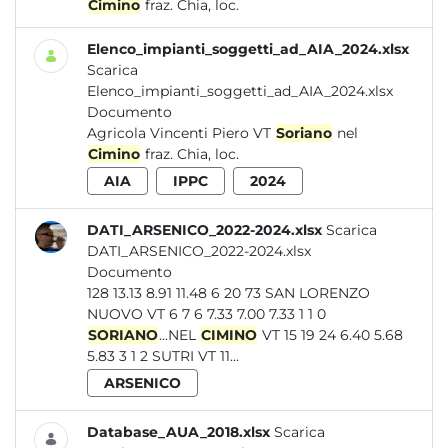
Cimino
fraz. Chia, loc.
Elenco_impianti_soggetti_ad_AIA_2024.xlsx
Scarica
Elenco_impianti_soggetti_ad_AIA_2024.xlsx
Documento
Agricola Vincenti Piero VT
Soriano
nel
Cimino
fraz. Chia, loc.
AIA
IPPC
2024
DATI_ARSENICO_2022-2024.xlsx
Scarica
DATI_ARSENICO_2022-2024.xlsx
Documento
128 13.13 8.91 11.48 6 20 73 SAN LORENZO
NUOVO VT 6 7 6 7.33 7.00 7.33 1 1 0
SORIANO
...NEL
CIMINO
VT 15 19 24 6.40 5.68
5.83 3 1 2 SUTRI VT 11...
ARSENICO
Database_AUA_2018.xlsx
Scarica