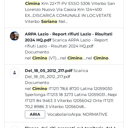
Cimina
Km 22+71 PV ESSO 5306 Viterbo San
Lorenzo Nuovo Via Cassia Km 124+400
EX...DISCARICA COMUNALE IN LOC.VETATE
Viterbo
Soriano
Nel...
ARPA Lazio - Report rifiuti Lazio - Risultati
2024 HQ.pdf
Scarica ARPA Lazio - Report
rifiuti Lazio - Risultati 2024 HQ.pdf
Documento
nel
Cimino
(VT)....nel
Cimino
....nel
Cimino
.
Del_18_05_2012_217.pdf
Scarica
Del_18_05_2012_217.pdf
Documento
nel
Cimino
IT1211 78,6 8720 Latina 12059030
Sperlonga IT1213 18 3273 Latina 12059031...Nepi
IT1211 84 9463 3 Viterbo 12056042 Orte IT1211
70,2 8986 3 Viterbo 12056048...
ARIA
VocabolarioArpa:
NORMATIVE