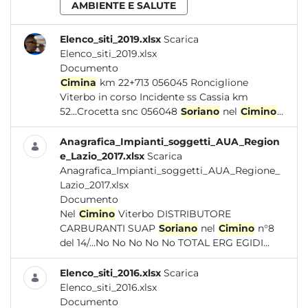
AMBIENTE E SALUTE
Elenco_siti_2019.xlsx
Scarica
Elenco_siti_2019.xlsx
Documento
Cimina
km 22+713 056045 Ronciglione
Viterbo in corso Incidente ss Cassia km
52...Crocetta snc 056048
Soriano
nel
Cimino
...
Anagrafica_Impianti_soggetti_AUA_Region
e_Lazio_2017.xlsx
Scarica
Anagrafica_Impianti_soggetti_AUA_Regione_
Lazio_2017.xlsx
Documento
Nel
Cimino
Viterbo DISTRIBUTORE
CARBURANTI SUAP
Soriano
nel
Cimino
n°8
del 14/...No No No No No TOTAL ERG EGIDI...
Elenco_siti_2016.xlsx
Scarica
Elenco_siti_2016.xlsx
Documento