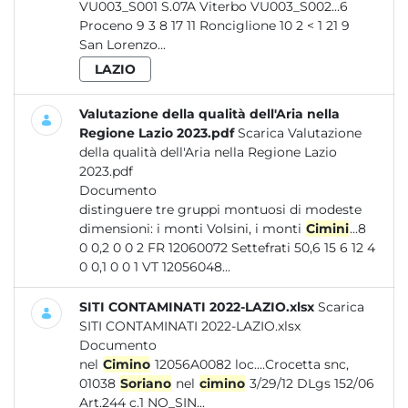
VU003_S001 S.07A Viterbo VU003_S002...6
Proceno 9 3 8 17 11 Ronciglione 10 2 < 1 21 9
San Lorenzo...
LAZIO
Valutazione della qualità dell'Aria nella
Regione Lazio 2023.pdf
Scarica Valutazione
della qualità dell'Aria nella Regione Lazio
2023.pdf
Documento
distinguere tre gruppi montuosi di modeste
dimensioni: i monti Volsini, i monti
Cimini
...8
0 0,2 0 0 2 FR 12060072 Settefrati 50,6 15 6 12 4
0 0,1 0 0 1 VT 12056048...
SITI CONTAMINATI 2022-LAZIO.xlsx
Scarica
SITI CONTAMINATI 2022-LAZIO.xlsx
Documento
nel
Cimino
12056A0082 loc....Crocetta snc,
01038
Soriano
nel
cimino
3/29/12 DLgs 152/06
Art.244 c.1 NO_SIN...