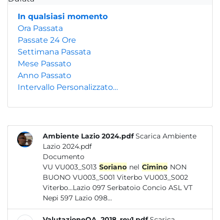
In qualsiasi momento
Ora Passata
Passate 24 Ore
Settimana Passata
Mese Passato
Anno Passato
Intervallo Personalizzato…
Ambiente Lazio 2024.pdf
Scarica Ambiente
Lazio 2024.pdf
Documento
VU VU003_S013
Soriano
nel
Cimino
NON
BUONO VU003_S001 Viterbo VU003_S002
Viterbo...Lazio 097 Serbatoio Concio ASL VT
Nepi 597 Lazio 098...
ValutazioneQA_2018_rev1.pdf
Scarica