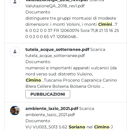
ValutazioneQA_2018_rev1.pdf
Documento
distinguere tre gruppi montuosi di modeste
dimensioni: i monti Volsini, i monti
Cimini
...7
6 0 0.2 0 0 37 FR 12060074 Sora 71,8 21 13 16 25
0 0.3 0 0 65 VT 12056048...
tutela_acque_sotterranee.pdf
Scarica
tutela_acque_sotterranee.pdf
Documento
numerosi e importanti apparati vulcanici (da
nord verso sud: distretto Vulsino,
Cimino
...Tuscania Proceno Capranica Canino
Blera Cellere Bolsena Bolsena Oriolo ...
PUBBLICAZIONI
ambiente_lazio_2021.pdf
Scarica
ambiente_lazio_2021.pdf
Documento
VU VU003_S013 S.62
Soriano
nel
Cimino
J