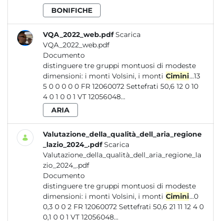
BONIFICHE
VQA_2022_web.pdf
Scarica
VQA_2022_web.pdf
Documento
distinguere tre gruppi montuosi di modeste
dimensioni: i monti Volsini, i monti
Cimini
...13
5 0 0 0 0 0 FR 12060072 Settefrati 50,6 12 0 10
4 0 1 0 0 1 VT 12056048...
ARIA
Valutazione_della_qualità_dell_aria_regione
_lazio_2024_.pdf
Scarica
Valutazione_della_qualità_dell_aria_regione_la
zio_2024_.pdf
Documento
distinguere tre gruppi montuosi di modeste
dimensioni: i monti Volsini, i monti
Cimini
...0
0,3 0 0 2 FR 12060072 Settefrati 50,6 21 11 12 4 0
0,1 0 0 1 VT 12056048...