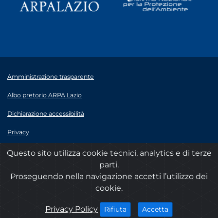
Amministrazione trasparente
Albo pretorio ARPA Lazio
Dichiarazione accessibilità
Privacy
Note legali
Questo sito utilizza cookie tecnici, analytics e di terze
parti.
© 2020 ARPA Lazio - P.Iva 00915900575
Proseguendo nella navigazione accetti l’utilizzo dei
cookie.
cookies
Privacy Policy
i cookies
i cookies
Accetta
Rifiuta