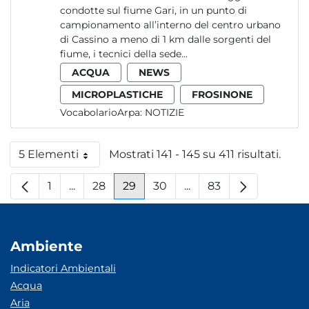
condotte sul fiume Gari, in un punto di
campionamento all’interno del centro urbano
di Cassino a meno di 1 km dalle sorgenti del
fiume, i tecnici della sede...
ACQUA
NEWS
MICROPLASTICHE
FROSINONE
VocabolarioArpa:
NOTIZIE
5 Elementi
Mostrati 141 - 145 su 411 risultati.
Per pagina
1
...
28
29
30
...
83
Pagina
Pagine intermedie
Pagina
Pagina
Pagina
Pagine intermedie
Pagina
Ambiente
Indicatori Ambientali
Acqua
Aria