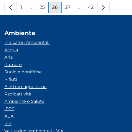
1
...
25
26
27
...
42
Pagina
Pagine intermedie
Pagina
Pagina
Pagina
Pagine intermedie
Pagina
Ambiente
Indicatori Ambientali
Acqua
Aria
Rumore
Suolo e bonifiche
Rifiuti
Elettromagnetismo
Radioattività
Ambiente e Salute
IPPC
AUA
RIR
Valutazioni ambientali – VIA