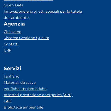
Open Data
Innovazione e progetti speciali per la tutela
dell’ambiente
Agenzia
Chi siamo
Sistema Gestione Qualità
Contatti
URP
Servizi
Tariffario
Materiali da scavo
Verifiche impiantistiche
Attestati prestazione energetica (APE)
FAQ
Biblioteca ambientale