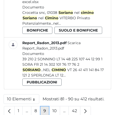
excel.xlsx
Documento
Crocetta snc, 01038
Soriano
nel
cimino
Soriano
nel
Cimino
VITERBO Privato
Potenzialmente...nel...
BONIFICHE
SUOLO E BONIFICHE
Report_Radon_2013.pdf
Scarica
Report_Radon_2013.pdf
Documento
39 210 2 SONNINO LT 14 48 225 107 44 12 99 1
SORA FR 21 14 302 101 76 17 76 2
SORIANO
...NEL
CIMINO
VT 26 41 411 141 84 17
121 2 SPERLONGA LT 12...
PUBBLICAZIONI
10 Elementi
Mostrati 81 - 90 su 412 risultati.
Per pagina
1
...
8
9
10
...
42
Pagina
Pagine intermedie
Pagina
Pagina
Pagina
Pagine intermedie
Pagina