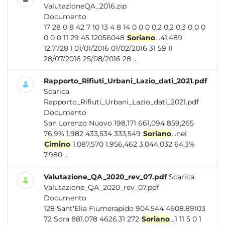
ValutazioneQA_2016.zip
Documento
17 28 0 8 42 7 10 13 4 8 14 0 0 0 0,2 0,2 0,3 0 0 0
0 0 0 11 29 45 12056048
Soriano
...41,489
12,7728 I 01/01/2016 01/02/2016 31 59 II
28/07/2016 25/08/2016 28 ...
Rapporto_Rifiuti_Urbani_Lazio_dati_2021.pdf
Scarica
Rapporto_Rifiuti_Urbani_Lazio_dati_2021.pdf
Documento
San Lorenzo Nuovo 198,171 661,094 859,265
76,9% 1.982 433,534 333,549
Soriano
...nel
Cimino
1.087,570 1.956,462 3.044,032 64,3%
7.980 ...
Valutazione_QA_2020_rev_07.pdf
Scarica
Valutazione_QA_2020_rev_07.pdf
Documento
128 Sant'Elia Fiumerapido 904.544 4608.89103
72 Sora 881.078 4626.31 272
Soriano
...1 11 5 0 1