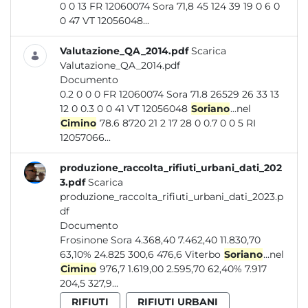
0 0 13 FR 12060074 Sora 71,8 45 124 39 19 0 6 0
0 47 VT 12056048...
Valutazione_QA_2014.pdf
Scarica
Valutazione_QA_2014.pdf
Documento
0.2 0 0 0 FR 12060074 Sora 71.8 26529 26 33 13
12 0 0.3 0 0 41 VT 12056048
Soriano
...nel
Cimino
78.6 8720 21 2 17 28 0 0.7 0 0 5 RI
12057066...
produzione_raccolta_rifiuti_urbani_dati_202
3.pdf
Scarica
produzione_raccolta_rifiuti_urbani_dati_2023.p
df
Documento
Frosinone Sora 4.368,40 7.462,40 11.830,70
63,10% 24.825 300,6 476,6 Viterbo
Soriano
...nel
Cimino
976,7 1.619,00 2.595,70 62,40% 7.917
204,5 327,9...
RIFIUTI
RIFIUTI URBANI