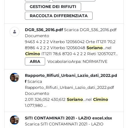
GESTIONE DEI RIFIUTI
RACCOLTA DIFFERENZIATA
DGR_536_2016.pdf
Scarica DGR_536_2016.pdf
Documento
9463 4 2 2 2 Viterbo 12056042 Orte IT1211 70,2
8986 4 2 2 2 Viterbo 12056048
Soriano
...nel
Cimino
IT1211 78,6 8720 4 2 2 2 Rieti 12057027...
ARIA
VocabolarioArpa:
NORMATIVE
Rapporto_Rifiuti_Urbani_Lazio_dati_2022.pd
f
Scarica
Rapporto_Rifiuti_Urbani_Lazio_dati_2022.pdf
Documento
2.011 326,052 430,612
Soriano
...nel
Cimino
1.077,980 ...
SITI CONTAMINATI 2021 - LAZIO excel.xlsx
Scarica SITI CONTAMINATI 2021 - LAZIO