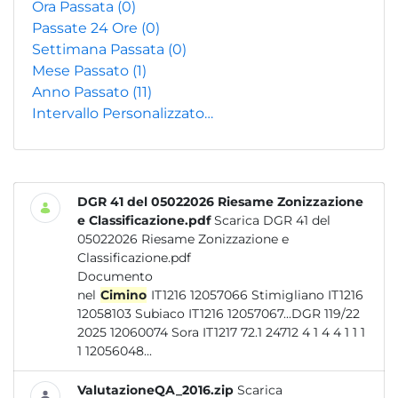
Ora Passata
(0)
Passate 24 Ore
(0)
Settimana Passata
(0)
Mese Passato
(1)
Anno Passato
(11)
Intervallo Personalizzato…
DGR 41 del 05022026 Riesame Zonizzazione
e Classificazione.pdf
Scarica DGR 41 del
05022026 Riesame Zonizzazione e
Classificazione.pdf
Documento
nel
Cimino
IT1216 12057066 Stimigliano IT1216
12058103 Subiaco IT1216 12057067...DGR 119/22
2025 12060074 Sora IT1217 72.1 24712 4 1 4 4 1 1 1
1 12056048...
ValutazioneQA_2016.zip
Scarica