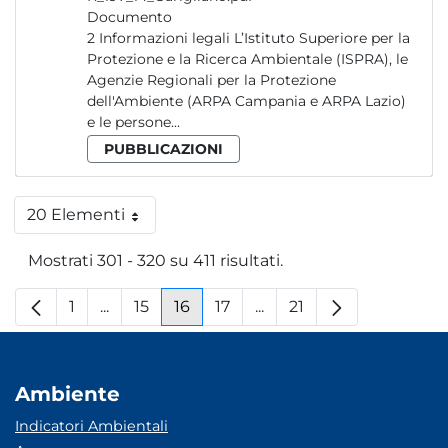
Documento
2 Informazioni legali L’Istituto Superiore per la
Protezione e la Ricerca Ambientale (ISPRA), le
Agenzie Regionali per la Protezione
dell'Ambiente (ARPA Campania e ARPA Lazio)
e le persone...
PUBBLICAZIONI
20 Elementi
Per pagina
Mostrati 301 - 320 su 411 risultati.
1
...
15
16
17
...
21
Pagina
Pagine intermedie
Pagina
Pagina
Pagina
Pagine intermedie
Pagina
Ambiente
Indicatori Ambientali