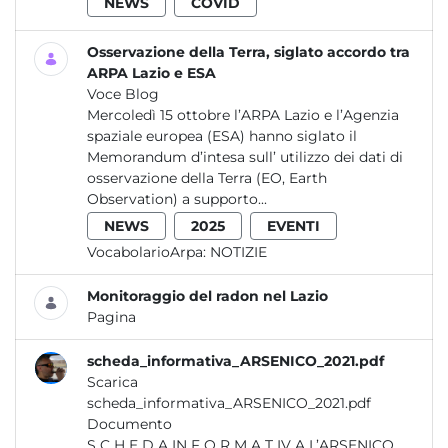
NEWS
COVID
Osservazione della Terra, siglato accordo tra
ARPA Lazio e ESA
Voce Blog
Mercoledì 15 ottobre l’ARPA Lazio e l’Agenzia
spaziale europea (ESA) hanno siglato il
Memorandum d’intesa sull’ utilizzo dei dati di
osservazione della Terra (EO, Earth
Observation) a supporto...
NEWS
2025
EVENTI
VocabolarioArpa:
NOTIZIE
Monitoraggio del radon nel Lazio
Pagina
scheda_informativa_ARSENICO_2021.pdf
Scarica
scheda_informativa_ARSENICO_2021.pdf
Documento
S C H E D A IN F O R M A T IV A L’ARSENICO