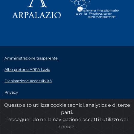
Amministrazione trasparente
Albo pretorio ARPA Lazio
Dichiarazione accessibilità
Privacy
Note legali
Questo sito utilizza cookie tecnici, analytics e di terze
parti.
© 2020 ARPA Lazio - P.Iva 00915900575
Proseguendo nella navigazione accetti l’utilizzo dei
cookie.