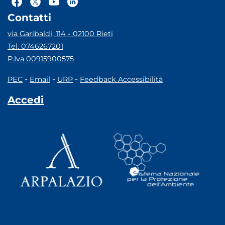
Contatti
via Garibaldi, 114 - 02100 Rieti
Tel. 0746267201
P.Iva 00915900575
-
-
-
PEC
Email
URP
Feedback Accessibilità
Accedi