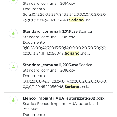
Standard_comunali_2014.csv
Documento
Sora;10;15;26;0;5;33;7;9;13;3;5;12;0;0;0;0,1;0,2;0,3;0;
0;0;0;0;0;0;10;41 12056048;
Soriano
...nel...
Standard_comunali_2015.csv
Scarica
Standard_comunali_2015.csv
Documento
9;16;28;0;8;44;7;10;15;5;8;14;0;0;0;0,2;0,3;0,3;0;0;0;
0;0;0;13;54;111 12056048;
Soriano
...nel...
Standard_comunali_2016.csv
Scarica
Standard_comunali_2016.csv
Documento
;9;17;28;0;8;42;7;10;13;4;8;14;0;0;0;0,2;0,2;0,3;0;0;0;
0;0;0;11;29;45 12056048;
Soriano
...nel...
Elenco_impianti_AUA_autorizzati-2021.xlsx
Scarica Elenco_impianti_AUA_autorizzati-
2021.xlsx
Documento