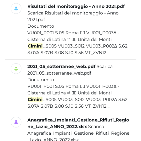
Risultati del monitoraggio - Anno 2021.pdf
Scarica Risultati del monitoraggio - Anno
2021.pdf
Documento
VU001_P001 S.05 Roma  VU001_P003∆ -
Cisterna di Latina #  Unità dei Monti
Cimini
...S005 VU003_S012 VU003_P002∆ S.62
S.07A S.07B S.08 S.10 S.56 VT_ZVN12 ...
2021_05_sotterranee_web.pdf
Scarica
2021_05_sotterranee_web.pdf
Documento
VU001_P001 S.05 Roma  VU001_P003∆ -
Cisterna di Latina #  Unità dei Monti
Cimini
...S005 VU003_S012 VU003_P002∆ S.62
S.07A S.07B S.08 S.10 S.56 VT_ZVN12 ...
Anagrafica_Impianti_Gestione_Rifiuti_Regio
ne_Lazio_ANNO_2022.xlsx
Scarica
Anagrafica_Impianti_Gestione_Rifiuti_Regione
_Lazio_ANNO_2022.xlsx