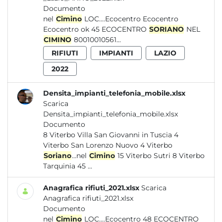
Documento
nel
Cimino
LOC....Ecocentro Ecocentro
Ecocentro ok 45 ECOCENTRO
SORIANO
NEL
CIMINO
80010010561...
RIFIUTI
IMPIANTI
LAZIO
2022
Densita_impianti_telefonia_mobile.xlsx
Scarica
Densita_impianti_telefonia_mobile.xlsx
Documento
8 Viterbo Villa San Giovanni in Tuscia 4
Viterbo San Lorenzo Nuovo 4 Viterbo
Soriano
...nel
Cimino
15 Viterbo Sutri 8 Viterbo
Tarquinia 45 ...
Anagrafica rifiuti_2021.xlsx
Scarica
Anagrafica rifiuti_2021.xlsx
Documento
nel
Cimino
LOC....Ecocentro 48 ECOCENTRO