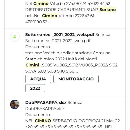
Nel
Cimino
Viterbo 274390.24 4702294.52
DISTRIBUTORE CARBURANTI SUAP
Soriano
nel...Nel
Cimino
Viterbo 272643.61
4700190.52...
Sotterranee _2021_2022_web.pdf
Scarica
Sotterranee _2021_2022_web.pdf
Documento
stazione Vecchio codice stazione Comune
Stato chimico 2022 Unità dei Monti
Cimini
...S005 VU003_S012 VU003_P002∆ S.62
S.07A S.09 S.08 S.10 S.56 ...
ACQUA
MONITORAGGIO
2022
DatiPFASARPA.xlsx
Scarica
DatiPFASARPA.xlsx
Documento
NEL
CIMINO
SERBATOIO DOPPIOGI 21 Mar 22
<20 <5 <5 <5 <5 <5 <5 <5 <5 <5 <5 <5 <5...NEL