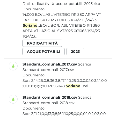
Dati_radioattività_acque_potabili_2023.xlsx
Documento
14.000 BQ/L ASL VITERBO RR 380 ARPA VT
LAZIO AL SVT2023 001065 1/24/23 1/24/23
Soriano
...BQ/L BQ/L ASL VITERBO RR 380
ARPA VT LAZIO AL SVT2023 001065 1/24/23
1/24/23...
RADIOATTIVITÀ
ACQUE POTABILI
2023
Standard_comunali_2017.csv
Scarica
Standard_comunali_2017.csv
Documento
Sora;3;14;26;0;8;36;3;8;17;1;10;25;0;0;0;0.1;0.3;1.1;0;0
;0;0;0;0;0;0;90 12056048;
Soriano
...nel...
Standard_comunali_2018.csv
Scarica
Standard_comunali_2018.csv
Documento
Sora;3;11;21;0;0;13;3;8;16;1;10;25;0;0;0;0.1;0.2;0.3;0;0;