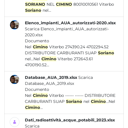
SORIANO
NEL
CIMINO
80010010561 Viterbo
Soriano
nel...
Elenco_impianti_AUA_autorizzati-2020.xlsx
Scarica Elenco_impianti_AUA_autorizzati-
2020.xlsx
Documento
Nel
Cimino
Viterbo 274390.24 4702294.52
DISTRIBUTORE CARBURANTI SUAP
Soriano
nel...Nel
Cimino
Viterbo 272643.61
4700190.52...
Database_AUA_2019.xlsx
Scarica
Database_AUA_2019.xlsx
Documento
Nel
Cimino
Viterbo ------ ------ DISTRIBUTORE
CARBURANTI SUAP
Soriano
nel
Cimino
...Nel
Cimino
...
Dati_radioattività_acque_potabili_2023.xlsx
Scarica