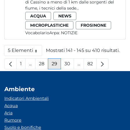
di Cassino a meno di 1 km dalle sorgenti del
fiume, i tecnici della sede...
ACQUA
NEWS
MICROPLASTICHE
FROSINONE
VocabolarioArpa:
NOTIZIE
5 Elementi
Mostrati 141 - 145 su 410 risultati.
Per pagina
1
...
28
29
30
...
82
Pagina
Pagine intermedie
Pagina
Pagina
Pagina
Pagine intermedie
Pagina
Ambiente
Indicatori Ambientali
Acqua
Aria
Rumore
Suolo e bonifiche