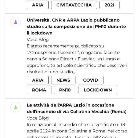
ARIA
CIVITAVECCHIA
2021
Università, CNR e ARPA Lazio pubblicano
studio sulla composizione del PM10 durante
il lockdown
Voce Blog
È stato recentemente pubblicato su
“Atmospheric Research”, magazine facente
capo a Science Direct / Elsevier, un lungo e
approfondito articolo scientifico che descrive i
risultati di uno studio...
ARIA
NEWS
COVID
ROMA
PM10
LOCKDOWN
Le attività dell'ARPA Lazio in occasione
dell'incendio di via Collatina Vecchia (Roma)
Voce Blog
In relazione all’incendio che si è verificato il 18
aprile 2024 in zona Collatina a Roma, nel corso
della stessa giornata i tecnici dell'Agenzia