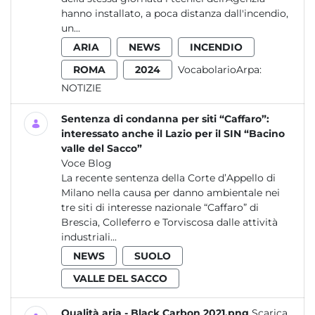
hanno installato, a poca distanza dall'incendio,
un...
ARIA
NEWS
INCENDIO
ROMA
2024
VocabolarioArpa:
NOTIZIE
Sentenza di condanna per siti “Caffaro”:
interessato anche il Lazio per il SIN “Bacino
valle del Sacco”
Voce Blog
La recente sentenza della Corte d’Appello di
Milano nella causa per danno ambientale nei
tre siti di interesse nazionale “Caffaro” di
Brescia, Colleferro e Torviscosa dalle attività
industriali...
NEWS
SUOLO
VALLE DEL SACCO
Qualità aria - Black Carbon 2021.png
Scarica