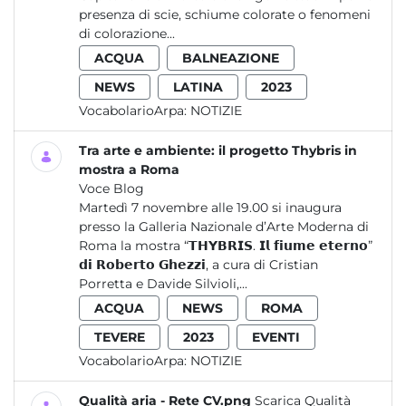
presenza di scie, schiume colorate o fenomeni
di colorazione...
ACQUA
BALNEAZIONE
NEWS
LATINA
2023
VocabolarioArpa:
NOTIZIE
Tra arte e ambiente: il progetto Thybris in
mostra a Roma
Voce Blog
Martedì 7 novembre alle 19.00 si inaugura
presso la Galleria Nazionale d’Arte Moderna di
Roma la mostra “𝗧𝗛𝗬𝗕𝗥𝗜𝗦. 𝗜𝗹 𝗳𝗶𝘂𝗺𝗲 𝗲𝘁𝗲𝗿𝗻𝗼”
𝗱𝗶 𝗥𝗼𝗯𝗲𝗿𝘁𝗼 𝗚𝗵𝗲𝘇𝘇𝗶, a cura di Cristian
Porretta e Davide Silvioli,...
ACQUA
NEWS
ROMA
TEVERE
2023
EVENTI
VocabolarioArpa:
NOTIZIE
Qualità aria - Rete CV.png
Scarica Qualità