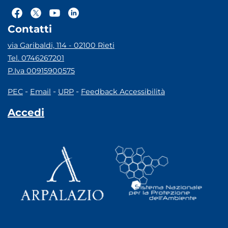
Contatti
via Garibaldi, 114 - 02100 Rieti
Tel. 0746267201
P.Iva 00915900575
-
-
-
PEC
Email
URP
Feedback Accessibilità
Accedi