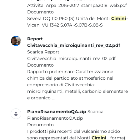
Attivita_Arpa_2016-2017_stampa2018_web.pdf
Documento
Severa DQ 110 P60 (S) Unità dei Monti
Cimini
-
Vicani VU 1342 S.07A -S.07B-S.08-S
Report
Civitavecchia_microiquinanti_rev_02.pdf
Scarica Report
Civitavecchia_microiquinanti_rev_02.pdf
Documento
Rapporto preliminare Caratterizzazione
chimica del particolato atmosferico nel
comprensorio di Civitavecchia:
microinquinanti, metalli, carbonio elementare
e organico ...
PianoRisanamentoQA.zip
Scarica
PianoRisanamentoQA.zip
Documento
I prodotti più recenti del vulcanismo acido
sono rappresentati dai Monti
Cimini
,...forma)