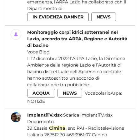
emergenza, l'ARPA Lazio ha collaborato con il
Dipartimento di...
IN EVIDENZA BANNER
NEWS
Monitoraggio corpi idrici sotterranei nel
Lazio, accordo tra ARPA, Regione e Autorità
di bacino
Voce Blog
Il 12 dicembre 2022 l’ARPA Lazio, la Direzione
Ambiente della regione Lazio e l’Autorità di
bacino distrettuale dell’Appennino centrale
hanno sottoscritto un accordo di
collaborazione tra pubbliche...
ACQUA
NEWS
VocabolarioArpa:
NOTIZIE
ImpiantiTV.xlsx
Scarica ImpiantiTV.xlsx
Documento
39 Cassia
Cimina
, snc RAI - Radiotelevisione
Italiana 267512.70 4693961.07 Canino