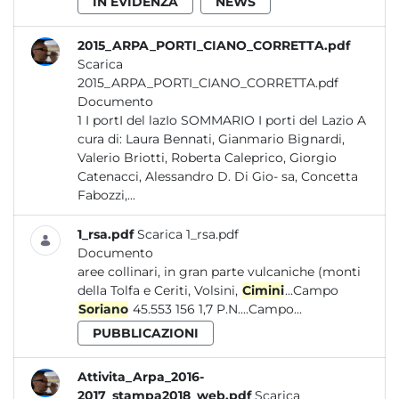
IN EVIDENZA
NEWS
2015_ARPA_PORTI_CIANO_CORRETTA.pdf
Scarica
2015_ARPA_PORTI_CIANO_CORRETTA.pdf
Documento
1 I portI del lazIo SOMMARIO I porti del Lazio A
cura di: Laura Bennati, Gianmario Bignardi,
Valerio Briotti, Roberta Caleprico, Giorgio
Catenacci, Alessandro D. Di Gio- sa, Concetta
Fabozzi,...
1_rsa.pdf
Scarica 1_rsa.pdf
Documento
aree collinari, in gran parte vulcaniche (monti
della Tolfa e Ceriti, Volsini,
Cimini
...Campo
Soriano
45.553 156 1,7 P.N....Campo...
PUBBLICAZIONI
Attivita_Arpa_2016-
2017_stampa2018_web.pdf
Scarica