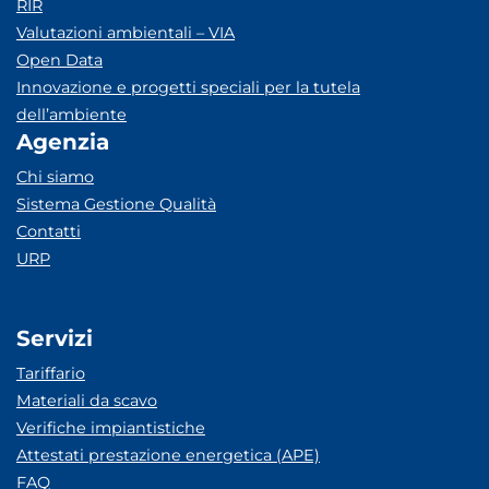
RIR
Valutazioni ambientali – VIA
Open Data
Innovazione e progetti speciali per la tutela
dell’ambiente
Agenzia
Chi siamo
Sistema Gestione Qualità
Contatti
URP
Servizi
Tariffario
Materiali da scavo
Verifiche impiantistiche
Attestati prestazione energetica (APE)
FAQ