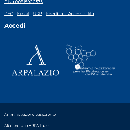
P.Iva 00915900575
-
-
-
PEC
Email
URP
Feedback Accessibilità
Accedi
Amministrazione trasparente
Albo pretorio ARPA Lazio