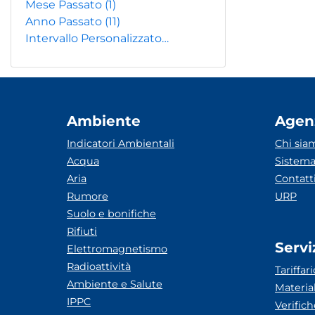
Mese Passato
(1)
Anno Passato
(11)
Intervallo Personalizzato…
Ambiente
Agen
Indicatori Ambientali
Chi sia
Acqua
Sistema
Aria
Contatt
Rumore
URP
Suolo e bonifiche
Rifiuti
Servi
Elettromagnetismo
Radioattività
Tariffari
Ambiente e Salute
Materia
IPPC
Verific