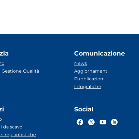
zia
Comunicazione
mo
News
 Gestione Qualità
Aggiornamenti
i
Pubblicazioni
Infografiche
zi
Social
o
li da scavo
he impiantistiche