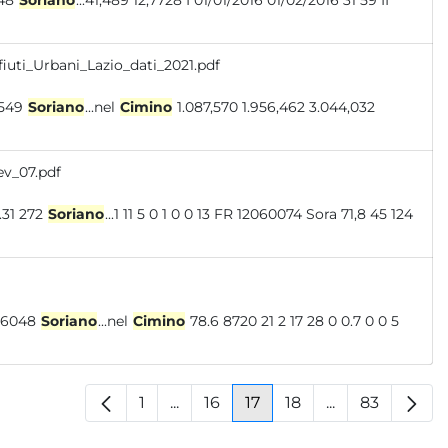
 0 11 29 45 12056048
Soriano
...41,489 12,7728 I 01/01/2016 01/02/2016 31 59 II
iuti_Urbani_Lazio_dati_2021.pdf
9,265 76,9% 1.982 433,534 333,549
Soriano
...nel
Cimino
1.087,570 1.956,462 3.044,032
ev_07.pdf
 881.078 4626.31 272
Soriano
...1 11 5 0 1 0 0 13 FR 12060074 Sora 71,8 45 124
33 13 12 0 0.3 0 0 41 VT 12056048
Soriano
...nel
Cimino
78.6 8720 21 2 17 28 0 0.7 0 0 5
1
...
16
17
18
...
83
Pagina
Pagine intermedie
Pagina
Pagina
Pagina
Pagine interm
Pagina