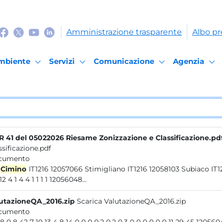
Amministrazione trasparente
Albo pr
mbiente
Servizi
Comunicazione
Agenzia
 41 del 05022026 Riesame Zonizzazione e Classificazione.pd
ssificazione.pdf
cumento
Cimino
IT1216 12057066 Stimigliano IT1216 12058103 Subiaco IT1216 12057067...DGR 119/22 2025 12060074 Sora IT1217 72.1
24712 4 1 4 4 1 1 1 1 12056048...
utazioneQA_2016.zip
Scarica ValutazioneQA_2016.zip
cumento