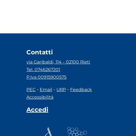
Contatti
via Garibaldi, 114 - 02100 Rieti
Tel. 0746267201
P.Iva 00915900575
-
-
-
PEC
Email
URP
Feedback
Accessibilità
Accedi