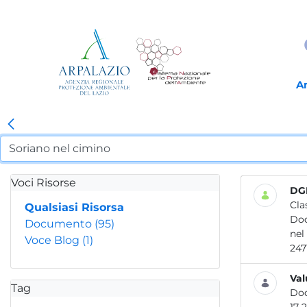
A
Voci Risorse
DGR
Cla
Qualsiasi Risorsa
Do
Documento
(95)
nel
Voce Blog
(1)
Val
Tag
Do