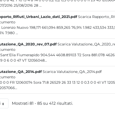
17 28 0 8 42 7 10 13 4 8 14 0 0 0 0,2 0,2 0,3 0 0 0 0 0
28/07/2016 25/08/2016 28 ...
porto_Rifiuti_Urbani_Lazio_dati_2021.pdf
Scarica Rapporto_Rif
cumento
San Lorenzo Nuovo 198,171 661,094 85
3% 7.980 ...
utazione_QA_2020_rev_07.pdf
Scarica Valutazione_QA_2020_r
cumento
128 Sant'Elia Fiumerapido 904.544 4608.89103 72 Sora
39 19 0 6 0 0 47 VT 12056048...
utazione_QA_2014.pdf
Scarica Valutazione_QA_2014.pdf
cumento
0.2 0 0 0 FR 12060074 Sora 71.8 26529 26 
12057066...
i
Mostrati 81 - 85 su 412 risultati.
 pagina