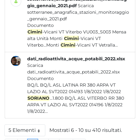
gio_gennaio_2021.pdf
Scarica
sotterranee_anagrafica_stazioni_monitoraggio
_gennaio_2021.pdf
Documento
Cimini
-Vicani VT Viterbo VU003_S003 Mensa
alta Unità Monti
Cimini
-Vicani VT
Viterbo...Monti
Cimini
-Vicani VT Vetralla...
dati_radioattivita_acque_potabili_2022.xlsx
Scarica
dati_radioattivita_acque_potabili_2022.xlsx
Documento
BQ/L BQ/L ASL LATINA RR 380 ARPA VT
LAZIO AL SVT2022 014193 1/8/2022 1/8/2022
SORIANO
...1.800 BQ/L ASL VITERBO RR 380
ARPA VT LAZIO AL SVT2022 014196 1/8/2022
1/8/2022...
5 Elementi
Mostrati 6 - 10 su 410 risultati.
Per pagina