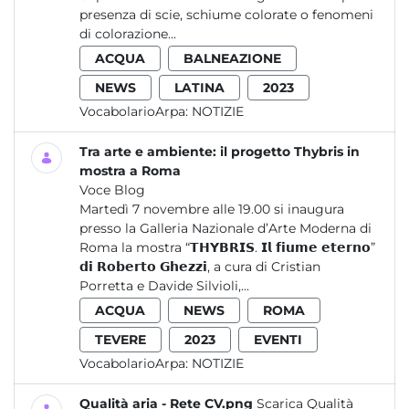
presenza di scie, schiume colorate o fenomeni
di colorazione...
ACQUA
BALNEAZIONE
NEWS
LATINA
2023
VocabolarioArpa:
NOTIZIE
Tra arte e ambiente: il progetto Thybris in
mostra a Roma
Voce Blog
Martedì 7 novembre alle 19.00 si inaugura
presso la Galleria Nazionale d’Arte Moderna di
Roma la mostra “𝗧𝗛𝗬𝗕𝗥𝗜𝗦. 𝗜𝗹 𝗳𝗶𝘂𝗺𝗲 𝗲𝘁𝗲𝗿𝗻𝗼”
𝗱𝗶 𝗥𝗼𝗯𝗲𝗿𝘁𝗼 𝗚𝗵𝗲𝘇𝘇𝗶, a cura di Cristian
Porretta e Davide Silvioli,...
ACQUA
NEWS
ROMA
TEVERE
2023
EVENTI
VocabolarioArpa:
NOTIZIE
Qualità aria - Rete CV.png
Scarica Qualità