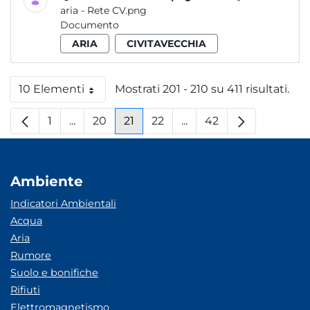
aria - Rete CV.png
Documento
ARIA
CIVITAVECCHIA
10 Elementi
Mostrati 201 - 210 su 411 risultati.
Per pagina
1
...
20
21
22
...
42
Pagina
Pagine intermedie
Pagina
Pagina
Pagina
Pagine intermedie
Pagina
Ambiente
Indicatori Ambientali
Acqua
Aria
Rumore
Suolo e bonifiche
Rifiuti
Elettromagnetismo