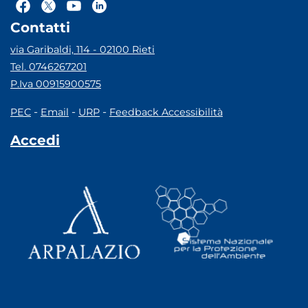
Contatti
via Garibaldi, 114 - 02100 Rieti
Tel. 0746267201
P.Iva 00915900575
-
-
-
PEC
Email
URP
Feedback Accessibilità
Accedi