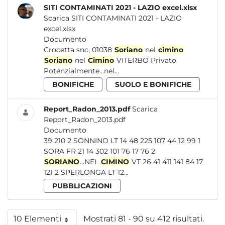
SITI CONTAMINATI 2021 - LAZIO excel.xlsx
Scarica SITI CONTAMINATI 2021 - LAZIO
excel.xlsx
Documento
Crocetta snc, 01038
Soriano
nel
cimino
Soriano
nel
Cimino
VITERBO Privato
Potenzialmente...nel...
BONIFICHE
SUOLO E BONIFICHE
Report_Radon_2013.pdf
Scarica
Report_Radon_2013.pdf
Documento
39 210 2 SONNINO LT 14 48 225 107 44 12 99 1
SORA FR 21 14 302 101 76 17 76 2
SORIANO
...NEL
CIMINO
VT 26 41 411 141 84 17
121 2 SPERLONGA LT 12...
PUBBLICAZIONI
10 Elementi
Mostrati 81 - 90 su 412 risultati.
Per pagina