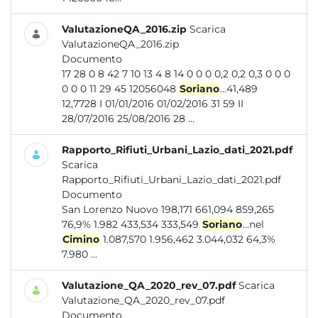
ValutazioneQA_2016.zip
Scarica
ValutazioneQA_2016.zip
Documento
17 28 0 8 42 7 10 13 4 8 14 0 0 0 0,2 0,2 0,3 0 0 0
0 0 0 11 29 45 12056048
Soriano
...41,489
12,7728 I 01/01/2016 01/02/2016 31 59 II
28/07/2016 25/08/2016 28 ...
Rapporto_Rifiuti_Urbani_Lazio_dati_2021.pdf
Scarica
Rapporto_Rifiuti_Urbani_Lazio_dati_2021.pdf
Documento
San Lorenzo Nuovo 198,171 661,094 859,265
76,9% 1.982 433,534 333,549
Soriano
...nel
Cimino
1.087,570 1.956,462 3.044,032 64,3%
7.980 ...
Valutazione_QA_2020_rev_07.pdf
Scarica
Valutazione_QA_2020_rev_07.pdf
Documento