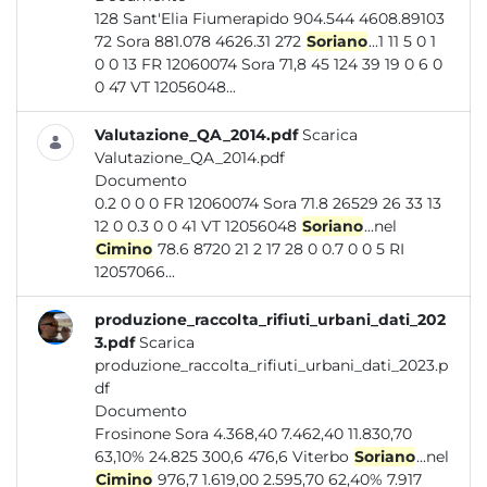
128 Sant'Elia Fiumerapido 904.544 4608.89103
72 Sora 881.078 4626.31 272
Soriano
...1 11 5 0 1
0 0 13 FR 12060074 Sora 71,8 45 124 39 19 0 6 0
0 47 VT 12056048...
Valutazione_QA_2014.pdf
Scarica
Valutazione_QA_2014.pdf
Documento
0.2 0 0 0 FR 12060074 Sora 71.8 26529 26 33 13
12 0 0.3 0 0 41 VT 12056048
Soriano
...nel
Cimino
78.6 8720 21 2 17 28 0 0.7 0 0 5 RI
12057066...
produzione_raccolta_rifiuti_urbani_dati_202
3.pdf
Scarica
produzione_raccolta_rifiuti_urbani_dati_2023.p
df
Documento
Frosinone Sora 4.368,40 7.462,40 11.830,70
63,10% 24.825 300,6 476,6 Viterbo
Soriano
...nel
Cimino
976,7 1.619,00 2.595,70 62,40% 7.917