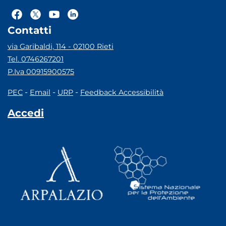
Contatti
via Garibaldi, 114 - 02100 Rieti
Tel. 0746267201
P.Iva 00915900575
-
-
-
PEC
Email
URP
Feedback Accessibilità
Accedi