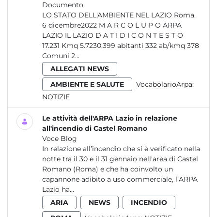
Documento
LO STATO DELL'AMBIENTE NEL LAZIO Roma,
6 dicembre2022 M A R C O L U P O ARPA
LAZIO IL LAZIO D A T I D I C O N T E S T O
17.231 Kmq 5.7230.399 abitanti 332 ab/kmq 378
Comuni 2...
ALLEGATI NEWS
AMBIENTE E SALUTE
VocabolarioArpa:
NOTIZIE
Le attività dell'ARPA Lazio in relazione
all'incendio di Castel Romano
Voce Blog
In relazione all’incendio che si è verificato nella
notte tra il 30 e il 31 gennaio nell'area di Castel
Romano (Roma) e che ha coinvolto un
capannone adibito a uso commerciale, l’ARPA
Lazio ha...
ARIA
NEWS
INCENDIO