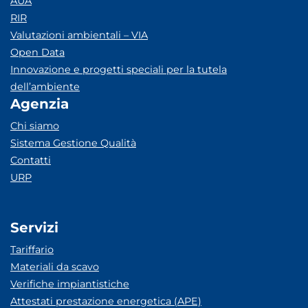
AUA
RIR
Valutazioni ambientali – VIA
Open Data
Innovazione e progetti speciali per la tutela
dell’ambiente
Agenzia
Chi siamo
Sistema Gestione Qualità
Contatti
URP
Servizi
Tariffario
Materiali da scavo
Verifiche impiantistiche
Attestati prestazione energetica (APE)