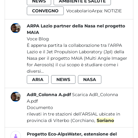
NEWS
AMBIENTE E SALUTE
CONVEGNO
VocabolarioArpa:
NOTIZIE
ARPA Lazio partner della Nasa nel progetto
MAIA
Voce Blog
È appena partita la collaborazione tra l’ARPA
Lazio e il Jet Propulsion Laboratory (Jpl) della
Nasa per il progetto MAIA (Multi Angle Imager
for Aerosols) il cui scopo è studiare come i
diversi...
ARIA
NEWS
NASA
AdR_Colonna A.pdf
Scarica AdR_Colonna
A.pdf
Documento
rilevati in tre stazioni dell’ARSIAL ubicate in
provincia di Viterbo (Corchiano,
Soriano
Progetto Eco-AlpsWater, estensione del