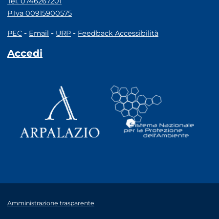
Tel. 0746267201
P.Iva 00915900575
-
-
-
PEC
Email
URP
Feedback Accessibilità
Accedi
Amministrazione trasparente