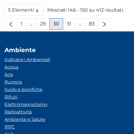
5 Elementi
Mostrati 146 - 150 su 412 risultati.
Per pagina
1
...
29
30
31
...
83
Pagina
Pagine intermedie
Pagina
Pagina
Pagina
Pagine intermedie
Pagina
Ambiente
Indicatori Ambientali
Acqua
Aria
Rumore
Suolo e bonifiche
Rifiuti
Elettromagnetismo
Radioattività
Ambiente e Salute
IPPC