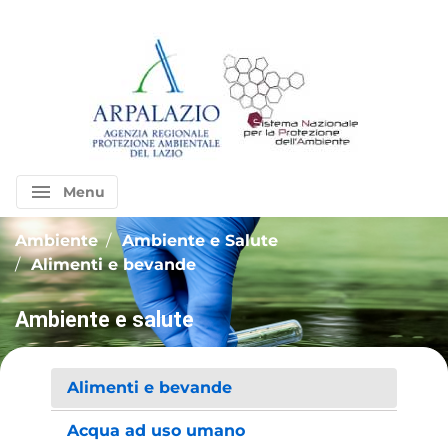
menu
Menu
Ambiente
Ambiente e Salute
Alimenti e bevande
Ambiente e salute
Alimenti e bevande
Acqua ad uso umano