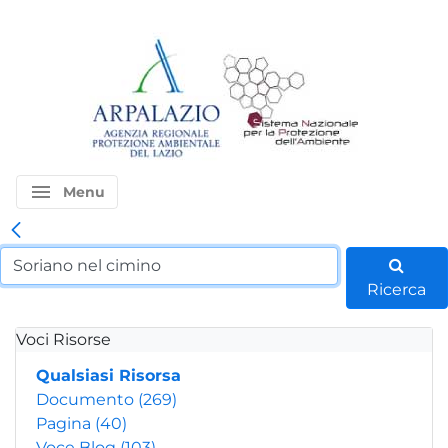
menu
Menu
Ricerca
Voci Risorse
Qualsiasi Risorsa
Documento
(269)
Pagina
(40)
Voce Blog
(103)