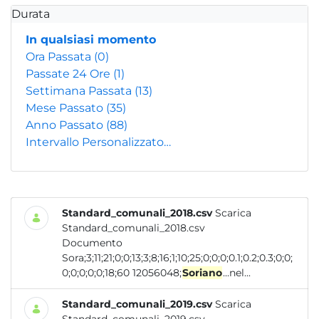
Durata
In qualsiasi momento
Ora Passata
(0)
Passate 24 Ore
(1)
Settimana Passata
(13)
Mese Passato
(35)
Anno Passato
(88)
Intervallo Personalizzato…
Standard_comunali_2018.csv
Scarica
Standard_comunali_2018.csv
Documento
Sora;3;11;21;0;0;13;3;8;16;1;10;25;0;0;0;0.1;0.2;0.3;0;0;
0;0;0;0;0;18;60 12056048;
Soriano
...nel...
Standard_comunali_2019.csv
Scarica