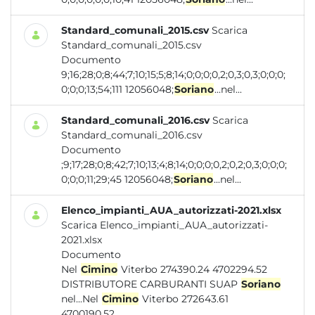
Standard_comunali_2015.csv
Scarica
Standard_comunali_2015.csv
Documento
9;16;28;0;8;44;7;10;15;5;8;14;0;0;0;0,2;0,3;0,3;0;0;0;
0;0;0;13;54;111 12056048;
Soriano
...nel...
Standard_comunali_2016.csv
Scarica
Standard_comunali_2016.csv
Documento
;9;17;28;0;8;42;7;10;13;4;8;14;0;0;0;0,2;0,2;0,3;0;0;0;
0;0;0;11;29;45 12056048;
Soriano
...nel...
Elenco_impianti_AUA_autorizzati-2021.xlsx
Scarica Elenco_impianti_AUA_autorizzati-
2021.xlsx
Documento
Nel
Cimino
Viterbo 274390.24 4702294.52
DISTRIBUTORE CARBURANTI SUAP
Soriano
nel...Nel
Cimino
Viterbo 272643.61
4700190.52...