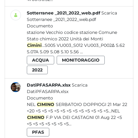
Sotterranee _2021_2022_web.pdf
Scarica
Sotterranee _2021_2022_web.pdf
Documento
stazione Vecchio codice stazione Comune
Stato chimico 2022 Unità dei Monti
Cimini
...S005 VU003_S012 VU003_P002∆ S.62
S.07A S.09 S.08 S.10 S.56 ...
ACQUA
MONITORAGGIO
2022
DatiPFASARPA.xlsx
Scarica
DatiPFASARPA.xlsx
Documento
NEL
CIMINO
SERBATOIO DOPPIOGI 21 Mar 22
<20 <5 <5 <5 <5 <5 <5 <5 <5 <5 <5 <5 <5...NEL
CIMINO
F.P VIA DEI CASTAGNI 01 Aug 22 <5
<5 <5 <5 <5 <5 <5 <5...
PFAS