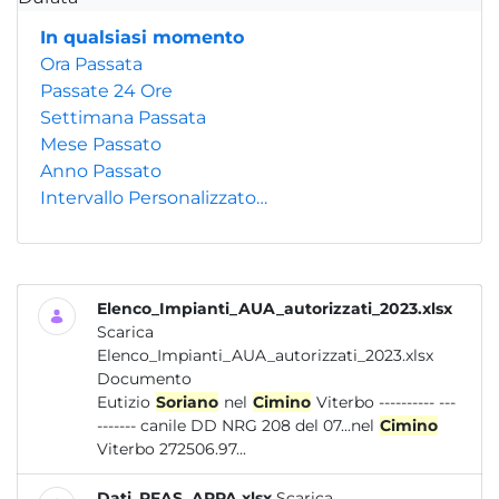
In qualsiasi momento
Ora Passata
Passate 24 Ore
Settimana Passata
Mese Passato
Anno Passato
Intervallo Personalizzato…
Elenco_Impianti_AUA_autorizzati_2023.xlsx
Scarica
Elenco_Impianti_AUA_autorizzati_2023.xlsx
Documento
Eutizio
Soriano
nel
Cimino
Viterbo ---------- ---
------- canile DD NRG 208 del 07...nel
Cimino
Viterbo 272506.97...
Dati_PFAS_ARPA.xlsx
Scarica