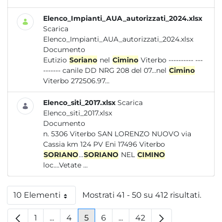
Elenco_Impianti_AUA_autorizzati_2024.xlsx
Scarica
Elenco_Impianti_AUA_autorizzati_2024.xlsx
Documento
Eutizio
Soriano
nel
Cimino
Viterbo ---------- ---
------- canile DD NRG 208 del 07...nel
Cimino
Viterbo 272506.97...
Elenco_siti_2017.xlsx
Scarica
Elenco_siti_2017.xlsx
Documento
n. 5306 Viterbo SAN LORENZO NUOVO via
Cassia km 124 PV Eni 17496 Viterbo
SORIANO
...
SORIANO
NEL
CIMINO
loc....Vetate ...
10 Elementi
Mostrati 41 - 50 su 412 risultati.
Per pagina
1
...
4
5
6
...
42