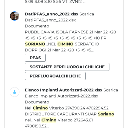
S.09 S.08 S.10 S.56 VT_ZVN12 ...
DatiPFAS_anno_2022.xlsx
Scarica
DatiPFAS_anno_2022.xlsx
Documento
PUBBLICA-VIA ISOLA FARNESE 21 Mar 22 <20
<5 <5 <5 <5 <5 <5 <5 <5 <5 <5 <5 <5 <10 FR
SORIANO
...NEL
CIMINO
SERBATOIO
DOPPIOGI 21 Mar 22 <20 <5 <5 <5...
PFAS
SOSTANZE PERFLUOROALCHILICHE
PERFLUOROALCHILICHE
Elenco Impianti Autorizzati-2022.xlsx
Scarica
Elenco Impianti Autorizzati-2022.xlsx
Documento
Nel
Cimino
Viterbo 274390.24 4702294.52
DISTRIBUTORE CARBURANTI SUAP
Soriano
nel...Nel
Cimino
Viterbo 272643.61
4700190.52...