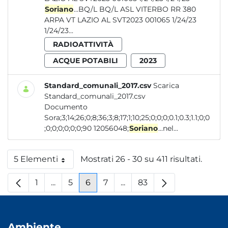
Soriano
...BQ/L BQ/L ASL VITERBO RR 380
ARPA VT LAZIO AL SVT2023 001065 1/24/23
1/24/23...
RADIOATTIVITÀ
ACQUE POTABILI
2023
Standard_comunali_2017.csv
Scarica
Standard_comunali_2017.csv
Documento
Sora;3;14;26;0;8;36;3;8;17;1;10;25;0;0;0;0.1;0.3;1.1;0;0
;0;0;0;0;0;0;90 12056048;
Soriano
...nel...
5 Elementi
Mostrati 26 - 30 su 411 risultati.
Per pagina
1
...
5
6
7
...
83
Pagina
Pagine intermedie
Pagina
Pagina
Pagina
Pagine intermedie
Pagina
Ambiente