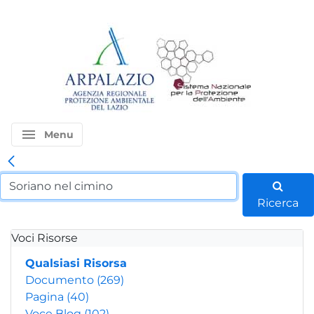
menu
Menu
Ricerca
Voci Risorse
Qualsiasi Risorsa
Documento
(269)
Pagina
(40)
Voce Blog
(102)