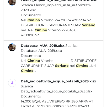
Elenco_impianti_AUA_autorizzati-2020.xlsx
Scarica Elenco_impianti_AUA_autorizzati-
2020.xlsx
Documento
Nel
Cimino
Viterbo 274390.24 4702294.52
DISTRIBUTORE CARBURANTI SUAP
Soriano
nel...Nel
Cimino
Viterbo 272643.61
4700190.52...
Database_AUA_2019.xlsx
Scarica
Database_AUA_2019.xlsx
Documento
Nel
Cimino
Viterbo ------ ------ DISTRIBUTORE
CARBURANTI SUAP
Soriano
nel
Cimino
...Nel
Cimino
...
Dati_radioattività_acque_potabili_2023.xlsx
Scarica
Dati_radioattività_acque_potabili_2023.xlsx
Documento
14.000 BQ/L ASL VITERBO RR 380 ARPA VT
LAZIO AL SVT2023 001065 1/24/23 1/24/23