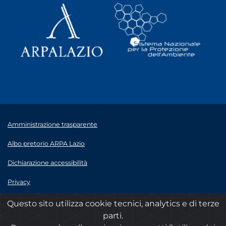
Amministrazione trasparente
Albo pretorio ARPA Lazio
Dichiarazione accessibilità
Privacy
Note legali
Questo sito utilizza cookie tecnici, analytics e di terze
parti.
© 2020 ARPA Lazio - P.Iva 00915900575