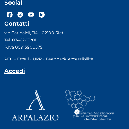
Social
Contatti
via Garibaldi, 114 - 02100 Rieti
Tel. 0746267201
P.Iva 00915900575
-
-
-
PEC
Email
URP
Feedback Accessibilità
Accedi