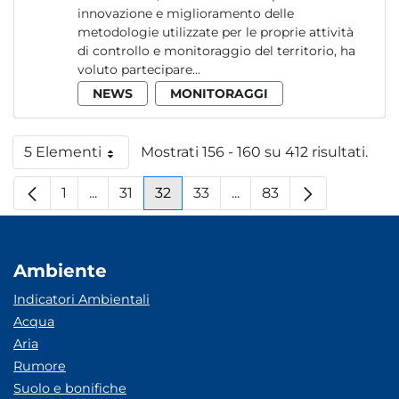
innovazione e miglioramento delle
metodologie utilizzate per le proprie attività
di controllo e monitoraggio del territorio, ha
voluto partecipare...
NEWS
MONITORAGGI
5 Elementi
Mostrati 156 - 160 su 412 risultati.
Per pagina
1
...
31
32
33
...
83
Pagina
Pagine intermedie
Pagina
Pagina
Pagina
Pagine intermedie
Pagina
Ambiente
Indicatori Ambientali
Acqua
Aria
Rumore
Suolo e bonifiche