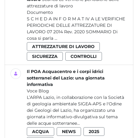
attrezzature di lavoro
Documento
S C H E D A IN F O R M A T IV A LE VERIFICHE
PERIODICHE DELLE ATTREZZATURE DI
LAVORO 07 2014 Rev. 2020 SOMMARIO Di
cosa si parla ...
ATTREZZATURE DI LAVORO
SICUREZZA
CONTROLLI
Il POA Acquacentro e i corpi idrici
sotterranei del Lazio: una giornata
informativa
Voce Blog
L’ARPA Lazio, in collaborazione con la Società
di geologia ambientale SIGEA-APS e l'Odine
dei Geologi del Lazio, ha organizzato una
giornata informativo-divulgativa sul tema
delle acque sotterranee...
ACQUA
NEWS
2025