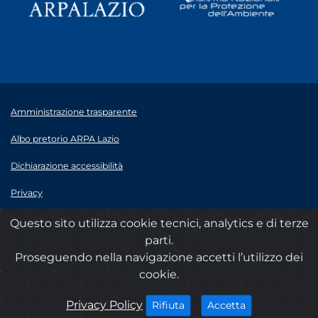
Amministrazione trasparente
Albo pretorio ARPA Lazio
Dichiarazione accessibilità
Privacy
Note legali
Questo sito utilizza cookie tecnici, analytics e di terze
parti.
© 2020 ARPA Lazio - P.Iva 00915900575
Proseguendo nella navigazione accetti l’utilizzo dei
cookie.
cookies
Privacy Policy
i cookies
i cookies
Accetta
Rifiuta