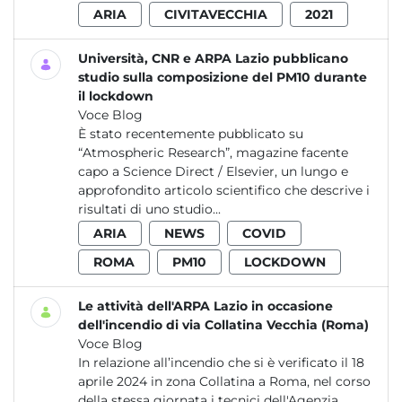
ARIA
CIVITAVECCHIA
2021
Università, CNR e ARPA Lazio pubblicano
studio sulla composizione del PM10 durante
il lockdown
Voce Blog
È stato recentemente pubblicato su
“Atmospheric Research”, magazine facente
capo a Science Direct / Elsevier, un lungo e
approfondito articolo scientifico che descrive i
risultati di uno studio...
ARIA
NEWS
COVID
ROMA
PM10
LOCKDOWN
Le attività dell'ARPA Lazio in occasione
dell'incendio di via Collatina Vecchia (Roma)
Voce Blog
In relazione all’incendio che si è verificato il 18
aprile 2024 in zona Collatina a Roma, nel corso
della stessa giornata i tecnici dell'Agenzia