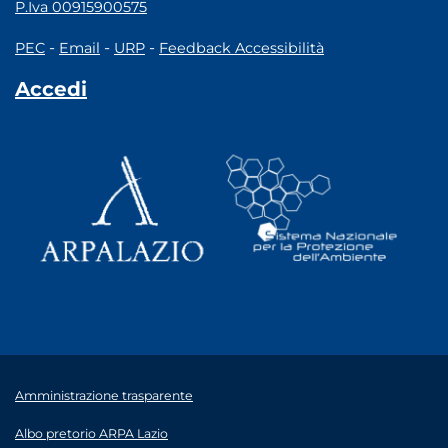
P.Iva 00915900575
-
-
-
PEC
Email
URP
Feedback Accessibilità
Accedi
Amministrazione trasparente
Albo pretorio ARPA Lazio