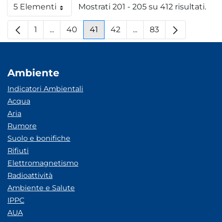
5 Elementi
Mostrati 201 - 205 su 412 risultati.
Per pagina
1
...
40
41
42
...
83
Pagina
Pagine intermedie
Pagina
Pagina
Pagina
Pagine intermedie
Pagina
Ambiente
Indicatori Ambientali
Acqua
Aria
Rumore
Suolo e bonifiche
Rifiuti
Elettromagnetismo
Radioattività
Ambiente e Salute
IPPC
AUA