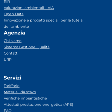
RIR
Valutazioni ambientali – VIA
Open Data
Innovazione e progetti speciali per la tutela
dell’ambiente
Agenzia
Chi siamo
Sistema Gestione Qualità
Contatti
URP
Servizi
Tariffario
Materiali da scavo
Verifiche impiantistiche
Attestati prestazione energetica (APE)
FAQ