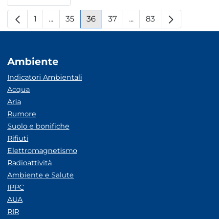
Per pagina
1
...
35
36
37
...
83
Pagina
Pagine intermedie
Pagina
Pagina
Pagina
Pagine intermedie
Pagina
Ambiente
Indicatori Ambientali
Acqua
Aria
Rumore
Suolo e bonifiche
Rifiuti
Elettromagnetismo
Radioattività
Ambiente e Salute
IPPC
AUA
RIR