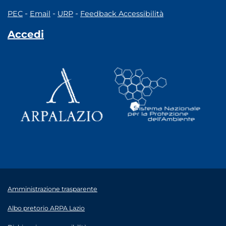
-
-
-
PEC
Email
URP
Feedback Accessibilità
Accedi
Amministrazione trasparente
Albo pretorio ARPA Lazio