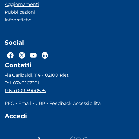
Aggiornamenti
Pubblicazioni
Infografiche
Social
Contatti
via Garibaldi, 114 - 02100 Rieti
Tel. 0746267201
P.Iva 00915900575
-
-
-
PEC
Email
URP
Feedback Accessibilità
Accedi