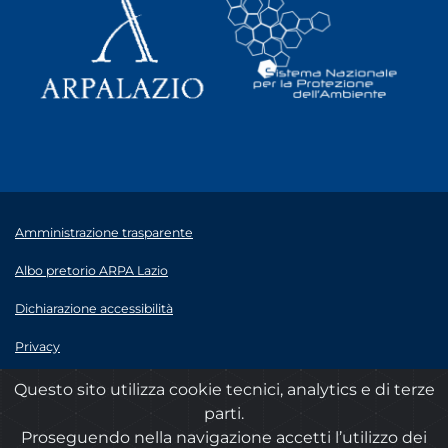
Amministrazione trasparente
Albo pretorio ARPA Lazio
Dichiarazione accessibilità
Privacy
Note legali
Questo sito utilizza cookie tecnici, analytics e di terze
parti.
© 2020 ARPA Lazio - P.Iva 00915900575
Proseguendo nella navigazione accetti l’utilizzo dei